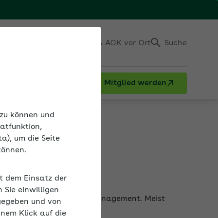
Einloggen
Kontakt & AOK vor Ort
Suche
Mitglied werden
BGM
n zu können und
atfunktion,
a), um die Seite
können.
it dem Einsatz der
 Betriebliche Gesundheitsmanagement. Meist
Sie einwilligen
r gesünderes Verhalten.
gegeben und von
inem Klick auf die