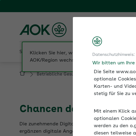
Fachportal für Arbeitgeber
AOK Hessen
Sozialversicherung
Betriebliche Gesundheit
Datenschutzhinweis:
Betriebliche Gesundheit
Betriebliche Ges
Wir bitten um Ihr
Die Seite www.aok
optionale Cookies
Karten- und Video
stetig für Sie zu
Chancen der Digitalisi
Mit einem Klick a
Die zunehmende Digitalisierung ist eine große C
optionalen Cookie
ergänzen digitale Angebote die Verhaltenspräven
werden zu den o.
diesen teilweise 