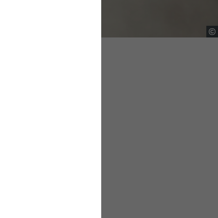
äfte
 Beschäftigten eine
ltur kann