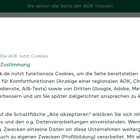
Sie sehen die Seite der
AOK Hessen
Tools
Medien und Seminare
 Die AOK nutzt Cookies
undheitsförderung
Chancen der Digitalisierung für BGF und 
e Zustimmung
.de nutzt funktionale Cookies, um die Seite bereitstelle
 für Komfortfunktionen (Anzeige einer regionalen AOK, Ch
dienste, A/B-Tests) sowie von Dritten (Google, Adobe, Met
 verbessern und um Sie später zielgerichtet ansprechen zu 
erung für BGF und BGM
uf die Schaltfläche „Alle akzeptieren“ erklären Sie sich m
hance für die Betriebliche Gesundheitsförderung und das
s und den o.g. Datenverarbeitungen einverstanden. Wenn 
tion und bieten den Beschäftigten online Anleitungen fü
g. Zwecken einzelne Daten an diese Unternehmen weiter
auch zu eigenen Zwecken (Profilbildung) verarbeitet. Mit e