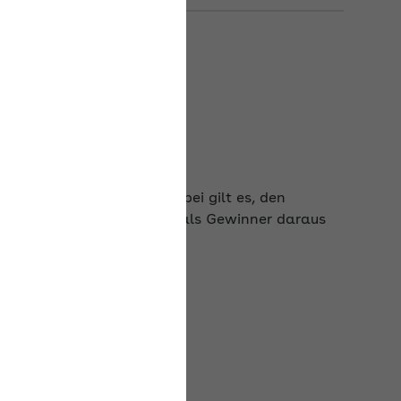
 auf vielfältige Weise. Dabei gilt es, den
n und ihre Beschäftigten als Gewinner daraus