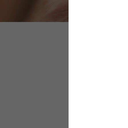
Digitale Angebote 
Datenschutz ist wi
Digitale Ange
Ob Laufgruppen, Ernä
große Bandbreite an A
gesundheitsgerecht ge