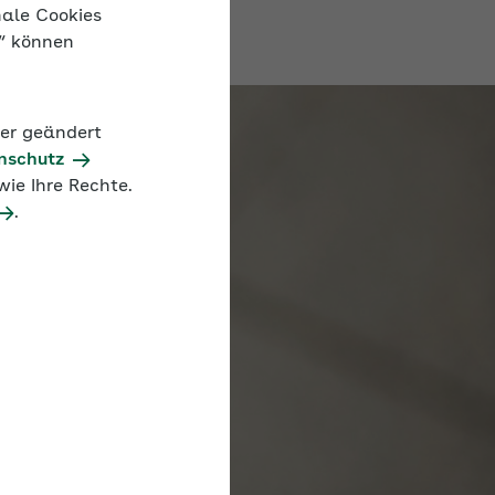
nale Cookies
n“ können
der geändert
nschutz
ie Ihre Rechte.
.