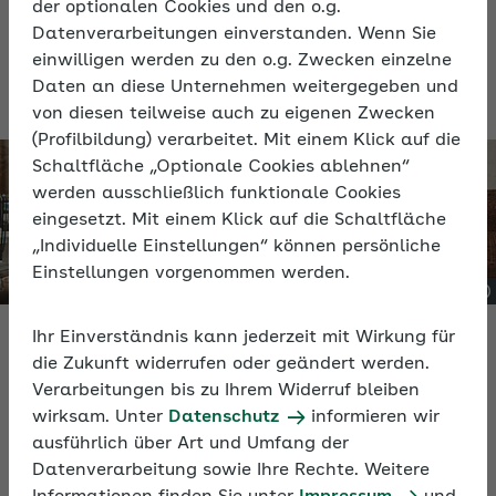
der optionalen Cookies und den o.g.
so Leistungsansprüche erwerben. Auch eine
Datenverarbeitungen einverstanden. Wenn Sie
freiwillige Versicherung ist möglich.
einwilligen werden zu den o.g. Zwecken einzelne
Daten an diese Unternehmen weitergegeben und
von diesen teilweise auch zu eigenen Zwecken
(Profilbildung) verarbeitet. Mit einem Klick auf die
Schaltfläche „Optionale Cookies ablehnen“
werden ausschließlich funktionale Cookies
eingesetzt. Mit einem Klick auf die Schaltfläche
„Individuelle Einstellungen“ können persönliche
Einstellungen vorgenommen werden.
Ihr Einverständnis kann jederzeit mit Wirkung für
Versicherungspflichtige Selbstständige
die Zukunft widerrufen oder geändert werden.
Verarbeitungen bis zu Ihrem Widerruf bleiben
wirksam. Unter
Datenschutz
informieren wir
Beantragung der Versicherungspflicht
ausführlich über Art und Umfang der
Datenverarbeitung sowie Ihre Rechte. Weitere
Freiwillige Rentenversicherung Selbstständiger