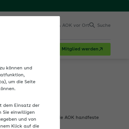
Einloggen
Kontakt & AOK vor Ort
Suche
Mitglied werden
n zu können und
atfunktion,
a), um die Seite
können.
it dem Einsatz der
trieb umzusetzen, bietet die AOK handfeste
Sie einwilligen
diesem Prozess.
gegeben und von
inem Klick auf die