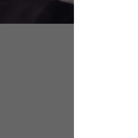
Unternehmensanaly
Das leistet der Arb
Analyse der Ausga
Analyseinstrument
Ziele und Maßnahm
Überprüfung und E