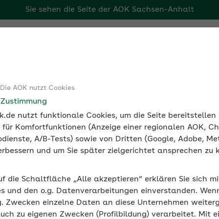
Sie sehen die Seite der
AOK Sachsen-Anhalt
Tools
Medien und Seminare
 Die AOK nutzt Cookies
undheitsförderung
BGF und BGM in der Praxis umsetzen
e Zustimmung
.de nutzt funktionale Cookies, um die Seite bereitstelle
 für Komfortfunktionen (Anzeige einer regionalen AOK, Ch
dienste, A/B-Tests) sowie von Dritten (Google, Adobe, Met
 verbessern und um Sie später zielgerichtet ansprechen zu 
xis umsetzen
uf die Schaltfläche „Alle akzeptieren“ erklären Sie sich m
n zur Betrieblichen Gesundheitsförderung im eigenen Be
s und den o.g. Datenverarbeitungen einverstanden. Wenn 
eitskasse begleitet Unternehmen Schritt für Schritt bei 
g. Zwecken einzelne Daten an diese Unternehmen weiter
auch zu eigenen Zwecken (Profilbildung) verarbeitet. Mit e