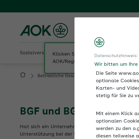
Fachportal für Arbeitgeber
AOK Sachsen-Anhalt
Sozialversicherung
Betriebliche Gesundheit
Datenschutzhinweis:
Betriebliche Gesundheit
Betriebliche Ges
Wir bitten um Ihr
Die Seite www.aok
optionale Cookies
Karten- und Video
stetig für Sie zu
BGF und BGM in der Pra
Mit einem Klick a
Hat sich ein Unternehmen entschieden, Maßnahme
optionalen Cookie
Unterstützung bei der Umsetzung an. Die Gesundh
werden zu den o.
diesen teilweise 