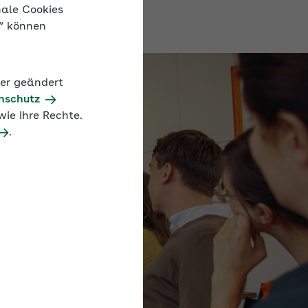
nale Cookies
n“ können
der geändert
nschutz
ie Ihre Rechte.
.