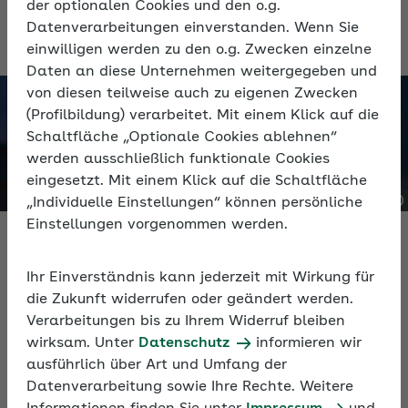
der optionalen Cookies und den o.g.
und konzentriert arbeitet.
Datenverarbeitungen einverstanden. Wenn Sie
einwilligen werden zu den o.g. Zwecken einzelne
Daten an diese Unternehmen weitergegeben und
von diesen teilweise auch zu eigenen Zwecken
(Profilbildung) verarbeitet. Mit einem Klick auf die
Schaltfläche „Optionale Cookies ablehnen“
werden ausschließlich funktionale Cookies
eingesetzt. Mit einem Klick auf die Schaltfläche
„Individuelle Einstellungen“ können persönliche
Einstellungen vorgenommen werden.
Schichtarbeit: Definition und Zahlen
Ihr Einverständnis kann jederzeit mit Wirkung für
die Zukunft widerrufen oder geändert werden.
Verarbeitungen bis zu Ihrem Widerruf bleiben
Schichtarbeit belastet die Gesundheit
wirksam. Unter
Datenschutz
informieren wir
ausführlich über Art und Umfang der
Folgeerkrankungen durch Schichtarbeit
Datenverarbeitung sowie Ihre Rechte. Weitere