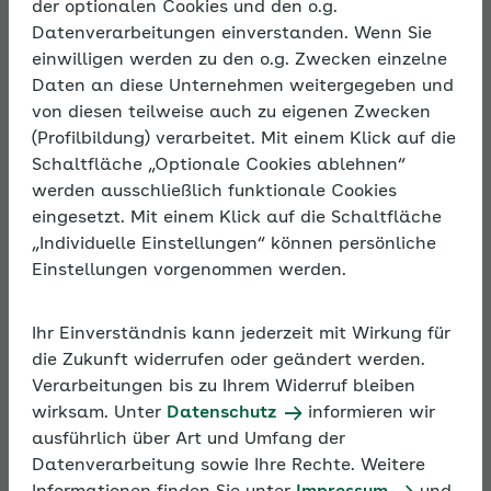
der optionalen Cookies und den o.g.
Wechseln lohnt
Datenverarbeitungen einverstanden. Wenn Sie
einwilligen werden zu den o.g. Zwecken einzelne
Daten an diese Unternehmen weitergegeben und
sich. Entdecken
von diesen teilweise auch zu eigenen Zwecken
(Profilbildung) verarbeitet. Mit einem Klick auf die
Sie jetzt die
Schaltfläche „Optionale Cookies ablehnen“
werden ausschließlich funktionale Cookies
eingesetzt. Mit einem Klick auf die Schaltfläche
Vorteile der AOK
„Individuelle Einstellungen“ können persönliche
Einstellungen vorgenommen werden.
Starke Leistungen, kompetenter Service und fast
überall vor Ort: Die AOK ist an Ihrer Seite und
Ihr Einverständnis kann jederzeit mit Wirkung für
unterstützt Sie mit attraktiven Angeboten und
die Zukunft widerrufen oder geändert werden.
umfangreichen Zusatzleistungen wie beispielsweise
Verarbeitungen bis zu Ihrem Widerruf bleiben
Videosprechstunden und Ernährungsberatungen.
wirksam. Unter
Datenschutz
informieren wir
Füllen Sie die Mitgliedschaftserklärung einfach
ausführlich über Art und Umfang der
online aus und werden Mitglied der AOK.
Datenverarbeitung sowie Ihre Rechte. Weitere