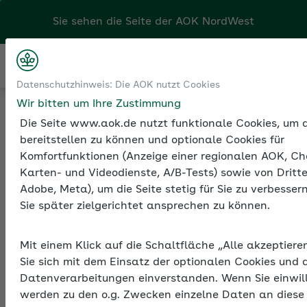
Kontakt
Menü
Datenschutzhinweis: Die AOK nutzt Cookies
Klicken Sie hier, wenn Sie Ihre
Tools
Beiträge und Rechengrößen der
Wir bitten um Ihre Zustimmung
AOK/Region wechseln möchten.
Sozialversicherung
Werte 2025
Die Seite www.aok.de nutzt funktionale Cookies, um d
bereitstellen zu können und optionale Cookies für
Komfortfunktionen (Anzeige einer regionalen AOK, Ch
Karten- und Videodienste, A/B-Tests) sowie von Dritte
Sozialversicherungsbeitra
Adobe, Meta), um die Seite stetig für Sie zu verbesse
2025
Sie später zielgerichtet ansprechen zu können.
Die Beitragssätze zur gesetzlichen
Krankenversicherung und zu den weiteren
Mit einem Klick auf die Schaltfläche „Alle akzeptiere
Sie sich mit dem Einsatz der optionalen Cookies und d
Sozialversicherungsträgern finden Sie hier
Datenverarbeitungen einverstanden. Wenn Sie einwil
aufgeschlüsselt nach Beitragsart,
werden zu den o.g. Zwecken einzelne Daten an diese
Beitragsgruppe und Beitragssatz.