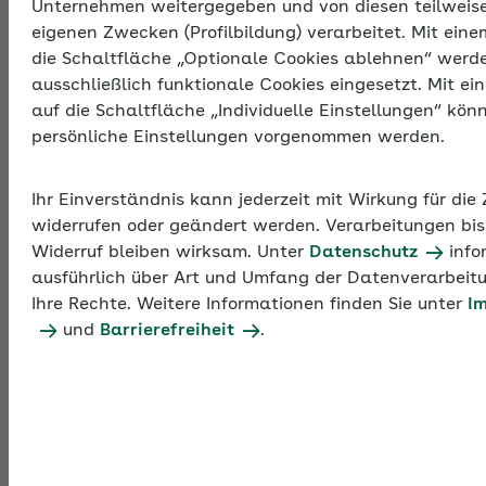
Unternehmen weitergegeben und von diesen teilweis
eigenen Zwecken (Profilbildung) verarbeitet. Mit eine
die Schaltfläche „Optionale Cookies ablehnen“ werd
ausschließlich funktionale Cookies eingesetzt. Mit ei
Werte 2026
Werte 2025
Werte 2024
auf die Schaltfläche „Individuelle Einstellungen“ kön
persönliche Einstellungen vorgenommen werden.
Informationen der
AOK NordWest
AOK/Region ändern
Ihr Einverständnis kann jederzeit mit Wirkung für die
widerrufen oder geändert werden. Verarbeitungen bis
Widerruf bleiben wirksam. Unter
Datenschutz
info
ausführlich über Art und Umfang der Datenverarbeit
Ihre Rechte. Weitere Informationen finden Sie unter
I
Beitragssätze 2025
und
Barrierefreiheit
.
Krankenver­
Beitragsgruppe
Beitrag
sicherung
Allgemein
1000
14,6 %