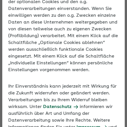
der optionalen Cookies und den o.g.
Datenverarbeitungen einverstanden. Wenn Sie
Beschreibung
einwilligen werden zu den o.g. Zwecken einzelne
Auch Arbeitgeber wissen oft nicht genug über
Daten an diese Unternehmen weitergegeben und
Frauengesundheit und die gesundheitlichen
von diesen teilweise auch zu eigenen Zwecken
Aspekte der verschiedenen Lebensphasen. Ein
(Profilbildung) verarbeitet. Mit einem Klick auf die
Fokusthema sind die Wechseljahre. Erfahren Sie,
Schaltfläche „Optionale Cookies ablehnen“
was Frauen in dieser Lebensphase am Arbeitsplatz
werden ausschließlich funktionale Cookies
helfen könnte.
eingesetzt. Mit einem Klick auf die Schaltfläche
„Individuelle Einstellungen“ können persönliche
Einstellungen vorgenommen werden.
Ihr Einverständnis kann jederzeit mit Wirkung für
die Zukunft widerrufen oder geändert werden.
Verarbeitungen bis zu Ihrem Widerruf bleiben
wirksam. Unter
Datenschutz
informieren wir
ausführlich über Art und Umfang der
Datenverarbeitung sowie Ihre Rechte. Weitere