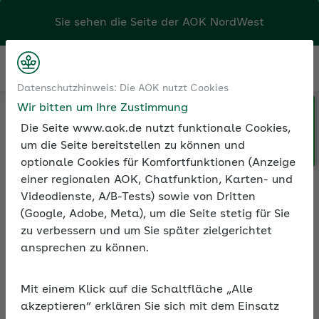
Sie sehen die Seite der
AOK NordWest
Kontakt
Menü
Datenschutzhinweis: Die AOK nutzt Cookies
Wir bitten um Ihre Zustimmung
Klicken Sie hier, wenn Sie Ihre
Medien und Seminare
Die Seite www.aok.de nutzt funktionale Cookies,
AOK/Region wechseln möchten.
Informationen zur Seminarreihe
um die Seite bereitstellen zu können und
optionale Cookies für Komfortfunktionen (Anzeige
einer regionalen AOK, Chatfunktion, Karten- und
Videodienste, A/B-Tests) sowie von Dritten
Rubrik: Frauengesundheit
(Google, Adobe, Meta), um die Seite stetig für Sie
in der Arbeitswelt
zu verbessern und um Sie später zielgerichtet
ansprechen zu können.
Alle Seminare
Mit einem Klick auf die Schaltfläche „Alle
akzeptieren“ erklären Sie sich mit dem Einsatz