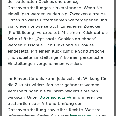
der optionalen Cookies und den o.g.
darüber hinaus einige Sonderregelungen zu
Datenverarbeitungen einverstanden. Wenn Sie
beachten.
einwilligen werden zu den o.g. Zwecken einzelne
Daten an diese Unternehmen weitergegeben und
von diesen teilweise auch zu eigenen Zwecken
(Profilbildung) verarbeitet. Mit einem Klick auf die
Schaltfläche „Optionale Cookies ablehnen“
werden ausschließlich funktionale Cookies
eingesetzt. Mit einem Klick auf die Schaltfläche
„Individuelle Einstellungen“ können persönliche
Einstellungen vorgenommen werden.
Ihr Einverständnis kann jederzeit mit Wirkung für
Versicherungspflicht für ausländische Personen
die Zukunft widerrufen oder geändert werden.
Verarbeitungen bis zu Ihrem Widerruf bleiben
wirksam. Unter
Datenschutz
informieren wir
Melderecht für ausländische Beschäftigte
ausführlich über Art und Umfang der
Datenverarbeitung sowie Ihre Rechte. Weitere
Familienversicherung für Angehörige