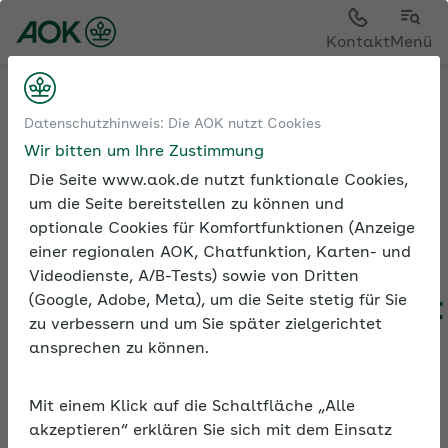
Sie sehen die Seite der
AOK Baden-Württemberg
Kontakt
Menü
Sozialversicherung
Beschäftigung
Datenschutzhinweis: Die AOK nutzt Cookies
ausländischer Arbeitnehmer
Wir bitten um Ihre Zustimmung
Sozialversicherungspflicht für Ausländer: Sonderregelungen
Die Seite www.aok.de nutzt funktionale Cookies,
um die Seite bereitstellen zu können und
optionale Cookies für Komfortfunktionen (Anzeige
einer regionalen AOK, Chatfunktion, Karten- und
Videodienste, A/B-Tests) sowie von Dritten
(Google, Adobe, Meta), um die Seite stetig für Sie
Sozialversicherungspflicht
zu verbessern und um Sie später zielgerichtet
für Ausländer:
ansprechen zu können.
Sonderregelungen
Wer in Deutschland eine Arbeit aufnimmt, wird in der
Mit einem Klick auf die Schaltfläche „Alle
Regel sozialversicherungspflichtig. Das gilt auch für
akzeptieren“ erklären Sie sich mit dem Einsatz
Mitarbeitende aus dem Ausland. Bei ihnen sind