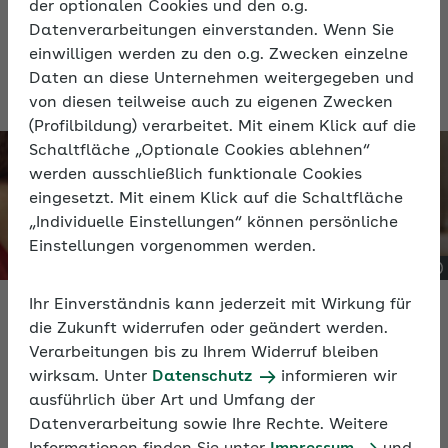
der optionalen Cookies und den o.g.
haben die Möglichkeit, ein berufliches Umfeld zu
Datenverarbeitungen einverstanden. Wenn Sie
schaffen, in dem sich alle Beschäftigten sicher und
einwilligen werden zu den o.g. Zwecken einzelne
akzeptiert fühlen.
Daten an diese Unternehmen weitergegeben und
von diesen teilweise auch zu eigenen Zwecken
(Profilbildung) verarbeitet. Mit einem Klick auf die
Schaltfläche „Optionale Cookies ablehnen“
werden ausschließlich funktionale Cookies
eingesetzt. Mit einem Klick auf die Schaltfläche
„Individuelle Einstellungen“ können persönliche
Einstellungen vorgenommen werden.
Ihr Einverständnis kann jederzeit mit Wirkung für
die Zukunft widerrufen oder geändert werden.
Darum geht es bei der geschlechtlichen Vielfalt
Verarbeitungen bis zu Ihrem Widerruf bleiben
wirksam. Unter
Datenschutz
informieren wir
ausführlich über Art und Umfang der
Geschlechtervielfalt und Gleichstellung
Datenverarbeitung sowie Ihre Rechte. Weitere