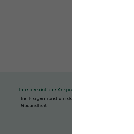
Als Belohnung kön
Erfolg in eine Bau
Haben Sie Interesse 
Ihre persönliche Ansp
Ihnen ab.
Ihre persönliche Ansprechperson bei der
AOK
Bei Fragen rund um das Thema
Betriebliche
Gesundheit