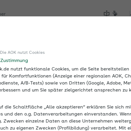
ber
Tools
Medien und Seminare
 Die AOK nutzt Cookies
igitale Angebote für Ihre Gesundheit
AOK atWork: digitale
e Zustimmung
.de nutzt funktionale Cookies, um die Seite bereitstelle
 für Komfortfunktionen (Anzeige einer regionalen AOK, Ch
dienste, A/B-Tests) sowie von Dritten (Google, Adobe, Met
 verbessern und um Sie später zielgerichtet ansprechen zu 
esundheitsförderung
uf die Schaltfläche „Alle akzeptieren“ erklären Sie sich m
t ein modernes Angebot für Arbeitgeber, um Gesundheit u
s und den o.g. Datenverarbeitungen einverstanden. Wenn 
ng verantwortlich ist, bekommt hier fachgerechte Unterst
g. Zwecken einzelne Daten an diese Unternehmen weiter
tellen.
auch zu eigenen Zwecken (Profilbildung) verarbeitet. Mit e