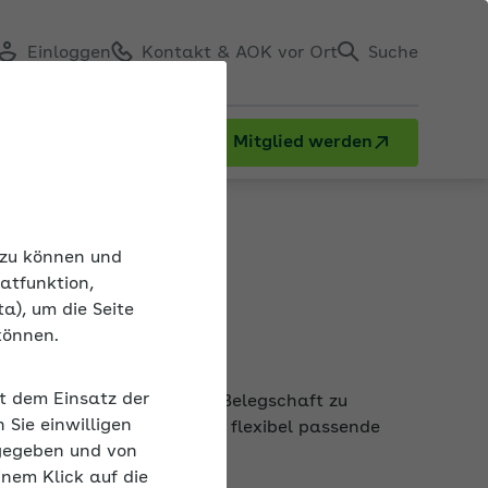
Einloggen
Kontakt & AOK vor Ort
Suche
Mitglied werden
 Gesundheitsförderung
n zu können und
atfunktion,
a), um die Seite
können.
it dem Einsatz der
nd Leistungsfähigkeit der Belegschaft zu
Sie einwilligen
ützung. Jeder Betrieb kann flexibel passende
gegeben und von
inem Klick auf die