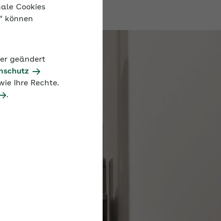
nale Cookies
n“ können
der geändert
nschutz
ie Ihre Rechte.
.