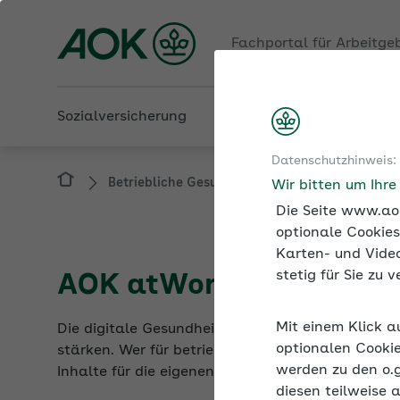
Fachportal für Arbeitge
Sozialversicherung
Betriebliche Gesundheit
Datenschutzhinweis:
Betriebliche Gesundheit
AOK-Programme: D
Wir bitten um Ihr
Die Seite www.aok
optionale Cookies
Karten- und Video
stetig für Sie zu
AOK atWork: digitale G
Mit einem Klick a
Die digitale Gesundheitsplattform AOK atWork is
optionalen Cookie
stärken. Wer für betriebliche Gesundheitsförderu
werden zu den o.
Inhalte für die eigenen Beschäftigten zusammens
diesen teilweise 