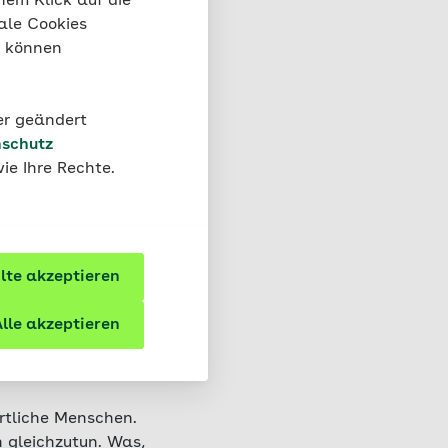
nem Klick auf die
 Sport gelingen
ale Cookies
“ können
issen: Viele
ausgeschlossen. Das
der geändert
schutz
ie Ihre Rechte.
ein gesunder
“: Schönheitsideale
ch viele Menschen
te akzeptieren
lle akzeptieren
: Jeder Mensch ist
rtliche Menschen.
n gleichzutun. Was,