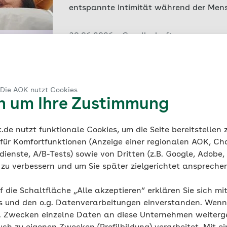
entspannte Intimität während der Mens
30.06.2026 - Gesellschaft
Religion trifft auf Medizin – C
Praxis
Religiöse Überzeugungen können beeinf
 Die AOK nutzt Cookies
Arztbesuche erleben. Was Praxen und P
en um Ihre Zustimmung
Patientinnen vorab klären sollten.
19.06.2026 - Forschung
de nutzt funktionale Cookies, um die Seite bereitstellen
Perfektionismus erkennen und 
 für Komfortfunktionen (Anzeige einer regionalen AOK, Ch
ienste, A/B-Tests) sowie von Dritten (z.B. Google, Adobe,
gewinnen
ie zu verbessern und um Sie später zielgerichtet anspreche
Leiden Sie unter Perfektionismus? Finden
Ihre Ansprüche anpassen und mit einf
f die Schaltfläche „Alle akzeptieren“ erklären Sie sich mi
Druck im Alltag reduzieren.
s und den o.g. Datenverarbeitungen einverstanden. Wenn 
18.06.2026 - Gesellschaft
g. Zwecken einzelne Daten an diese Unternehmen weiter