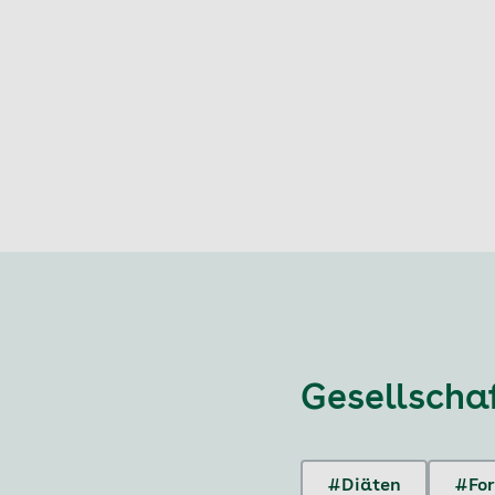
Gesellscha
#Diäten
#Fo