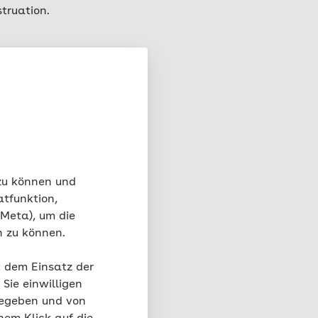
truation.
hancen in der
lussen, wie Menschen
atienten und
 zu können und
an Gelassenheit
atfunktion,
 Meta), um die
n zu können.
 Sie heraus, wie Sie
achen Übungen den
t dem Einsatz der
Sie einwilligen
gegeben und von