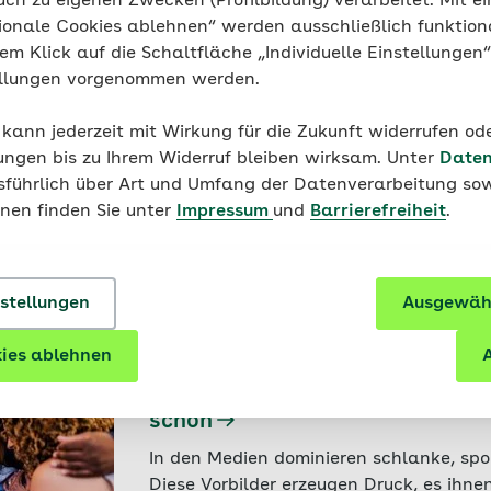
uch zu eigenen Zwecken (Profilbildung) verarbeitet. Mit ei
Wie mehr Chancengleichheit im
ionale Cookies ablehnen“ werden ausschließlich funktion
kann
nem Klick auf die Schaltfläche „Individuelle Einstellungen
Diskriminierung, Strukturen, fehlendes W
ellungen vorgenommen werden.
LGBTQIA+-Personen werden vom Sport 
können Vereine dagegen tun.
 kann jederzeit mit Wirkung für die Zukunft widerrufen o
ungen bis zu Ihrem Widerruf bleiben wirksam. Unter
Daten
17.06.2026 - Gesellschaft
usführlich über Art und Umfang der Datenverarbeitung sow
Schönheitsideale: Wie gelingt 
onen finden Sie unter
Impressum
und
Barrierefreiheit
.
Umgang?
Vom „Heroin Chic“ zum „Instagram Face
kommen und gehen – und setzen denno
nstellungen
Ausgewähl
unter Druck.
08.06.2026 - Diversität
ies ablehnen
A
Normschönheit ist eine Fiktion
schön
In den Medien dominieren schlanke, spo
Diese Vorbilder erzeugen Druck, es ihne