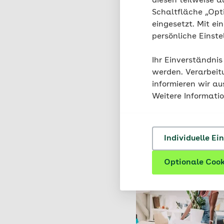
diesen teilweise a
Schaltfläche „Opt
eingesetzt. Mit ei
persönliche Einst
Ihr Einverständnis
werden. Verarbeit
informieren wir a
Weitere Informati
Individuelle Ei
Optionale Cook