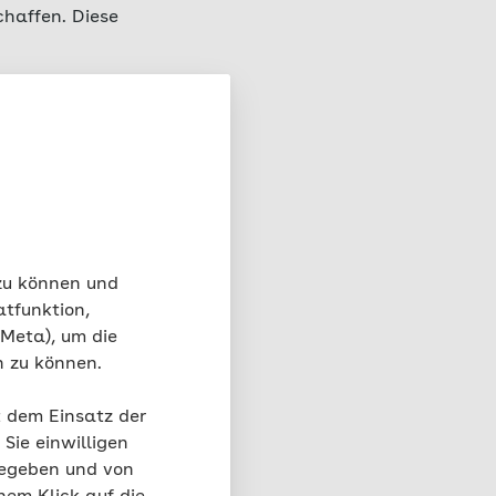
chaffen. Diese
nste in
 oder
ndliche und junge
 zu können und
im Pflegeheim
atfunktion,
 Meta), um die
nnen Jugendliche in die
n zu können.
berichtet aus ihrem
t dem Einsatz der
Sie einwilligen
gegeben und von