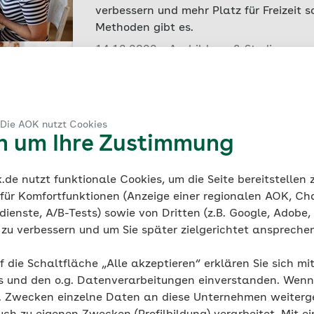
verbessern und mehr Platz für Freizeit s
Methoden gibt es.
14.12.2022 - Ausbildung & Studium
FSJ, FÖJ, BFD – Freiwilligendie
Deutschland
Gutes tun: Im Freiwilligen Sozialen Jahr
 Die AOK nutzt Cookies
Bundesfreiwilligendienst sammeln Juge
en um Ihre Zustimmung
Erwachsene Erfahrungen fürs Leben.
23.11.2022 - Ausbildung & Studium
de nutzt funktionale Cookies, um die Seite bereitstellen
Ein Freiwilliges Soziales Jahr 
 für Komfortfunktionen (Anzeige einer regionalen AOK, Ch
ienste, A/B-Tests) sowie von Dritten (z.B. Google, Adobe,
Mit einem Freiwilligen Sozialen Jahr kö
ie zu verbessern und um Sie später zielgerichtet anspreche
Pflege hineinschnuppern. Eine FSJlerin 
Alltag.
f die Schaltfläche „Alle akzeptieren“ erklären Sie sich mi
s und den o.g. Datenverarbeitungen einverstanden. Wenn 
07.07.2022 - Ausbildung & Studium
g. Zwecken einzelne Daten an diese Unternehmen weiter