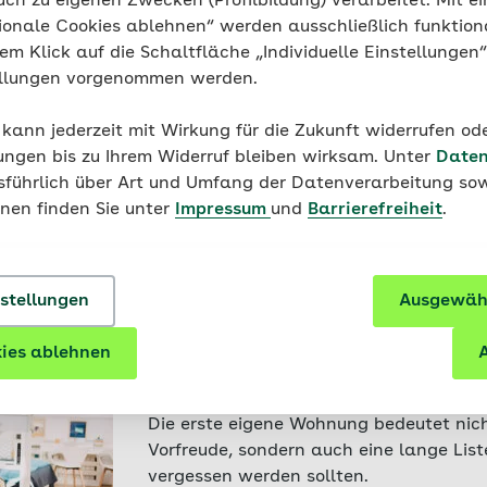
uch zu eigenen Zwecken (Profilbildung) verarbeitet. Mit ei
Welche Ausbildung ist die richt
ionale Cookies ablehnen“ werden ausschließlich funktion
Die passende Ausbildung zu finden, ist 
nem Klick auf die Schaltfläche „Individuelle Einstellungen
aufregender Prozess. So gelingt die Ber
ellungen vorgenommen werden.
 kann jederzeit mit Wirkung für die Zukunft widerrufen o
ungen bis zu Ihrem Widerruf bleiben wirksam. Unter
Daten
15.06.2022 - Karriere
usführlich über Art und Umfang der Datenverarbeitung sow
An alles gedacht? Eine Checkli
onen finden Sie unter
Impressum
und
Barrierefreiheit
.
Berufsstart
Mit der Zusage für die Ausbildung heißt
verdienen und eigene Erfahrungen samm
nstellungen
Ausgewähl
Versicherungen: Was gibt es zu organis
11.05.2022 - Nachhaltige Lösungen
ies ablehnen
A
Was ist bei der ersten Wohnun
Die erste eigene Wohnung bedeutet nic
Vorfreude, sondern auch eine lange List
vergessen werden sollten.