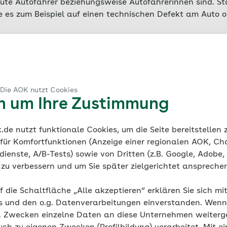
ute Autofahrer beziehungsweise Autofahrerinnen sind. Sta
ie es zum Beispiel auf einen technischen Defekt am Auto 
ffekt beschreibt das Phänomen, dass
Menschen mit geri
ten zu überschätzen
, da sie nicht in der Lage sind, ihre e
d sind die Psychologen David Dunning und Justin Kruger
. In ihrer Studie testeten sie die Teilnehmenden auf Logik
 Die AOK nutzt Cookies
igen, die in diesen Bereichen schlecht abschnitten, neigte
en um Ihre Zustimmung
hätzen und sich als überdurchschnittlich kompetent zu be
, die gut abschnitten, konnten ihre Fähigkeiten realisti
de nutzt funktionale Cookies, um die Seite bereitstellen
 für Komfortfunktionen (Anzeige einer regionalen AOK, Ch
ienste, A/B-Tests) sowie von Dritten (z.B. Google, Adobe,
ie zu verbessern und um Sie später zielgerichtet anspreche
t der Dunning-Kruger-Effe
f die Schaltfläche „Alle akzeptieren“ erklären Sie sich mi
ühren?
s und den o.g. Datenverarbeitungen einverstanden. Wenn 
g. Zwecken einzelne Daten an diese Unternehmen weiter