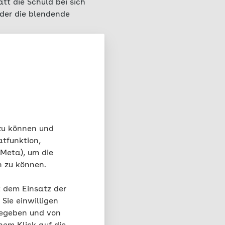
tt die Schuld bei sich
oder die blendende
nger Kompetenz dazu
igenen Defizite zu
, die den Effekt
1999
, Grammatik sowie ihren
n dazu, ihre
trachten. Die
scher einschätzen.
 zu können und
atfunktion,
 Meta), um die
n zu können.
kt
t dem Einsatz der
Sie einwilligen
gegeben und von