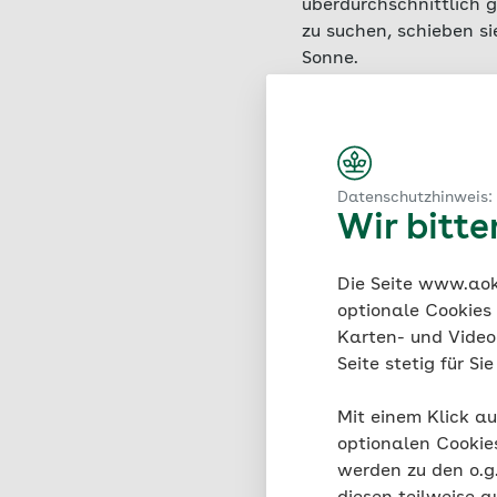
überdurchschnittlich g
zu suchen, schieben s
Sonne.
Der Dunning-Kruger-E
neigen, ihre Fähigkei
erkennen. Namensgeben
erstmals beschrieben
Datenschutzhinweis:
Sinn für Humor. Diejen
Wir bitt
Fähigkeiten zu übersc
Teilnehmenden dagegen
Die Seite www.aok.
optionale Cookies
Karten- und Videod
Seite stetig für S
Worauf is
Mit einem Klick au
zurückzuf
optionalen Cookie
werden zu den o.