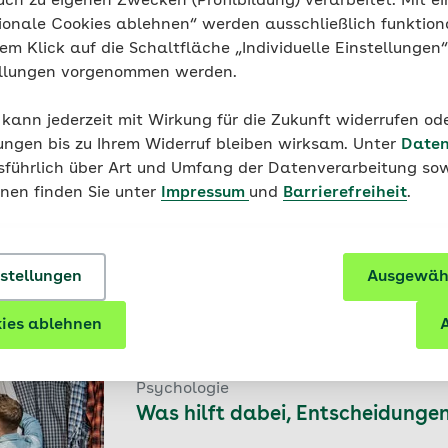
uch zu eigenen Zwecken (Profilbildung) verarbeitet. Mit ei
zen sich Menschen? Dunning und Kruger führen den Effe
ionale Cookies ablehnen“ werden ausschließlich funktion
k. Das bedeutet, dass man nicht in der Lage ist, die eig
nem Klick auf die Schaltfläche „Individuelle Einstellungen
l Gedanken, Wahrnehmungen oder Entscheidungen) zu refl
ellungen vorgenommen werden.
akognition führt nicht nur dazu, dass die
Betroffenen sich
 kann jederzeit mit Wirkung für die Zukunft widerrufen o
ig die Fähigkeit, dies zu erkennen
. Zum Beispiel: Die Fähi
ungen bis zu Ihrem Widerruf bleiben wirksam. Unter
Daten
st die gleiche, wie die Fähigkeit zu erkennen, ob ein Satz r
usführlich über Art und Umfang der Datenverarbeitung sow
bedeutet nach David Dunning, dass das Wissen, das man 
onen finden Sie unter
Impressum
und
Barrierefreiheit
.
len, das gleiche Wissen ist, das man benötigt, um zu erkenn
nstellungen
Ausgewähl
kel zum Thema
ies ablehnen
A
Psychologie
Was hilft dabei, Entscheidungen