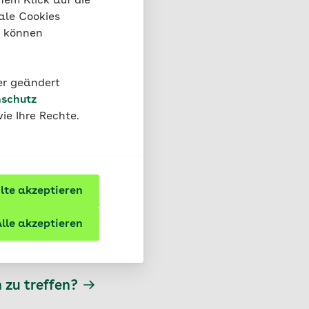
nem Klick auf die
kt auf einen Mangel
ale Cookies
enen kognitiven
“ können
ektieren.
 selbst überschätzen,
der geändert
gkeit, einen Satz
schutz
ichtig oder falsch
ie Ihre Rechte.
benötigt, um ein
en, ob ein Urteil
te akzeptieren
lle akzeptieren
 zu treffen?