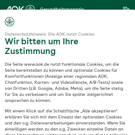
Zum
Gesundheitsmagazin
Hauptinhalt
springen
Magazin
Durch Selbstreflexion negative Gefühle umwandeln und nutzen
Datenschutzhinweis: Die AOK nutzt Cookies
Wir bitten um Ihre
Zustimmung
Achtsamkeit
Die Seite www.aok.de nutzt funktionale Cookies, um die
Durch Selbstreflexion
Seite bereitstellen zu können und optionale Cookies für
Komfortfunktionen (Anzeige einer regionalen AOK,
Chatfunktion, Karten- und Videodienste, A/B-Tests) sowie
negative Gefühle
von Dritten (z.B. Google, Adobe, Meta), um die Seite stetig
für Sie zu verbessern und um Sie später zielgerichtet
umwandeln und
ansprechen zu können.
Mit einem Klick auf die Schaltfläche „Alle akzeptieren“
nutzen
erklären Sie sich mit dem Einsatz der optionalen Cookies
und den o.g. Datenverarbeitungen einverstanden. Wenn Sie
einwilligen werden zu den o.g. Zwecken einzelne Daten an