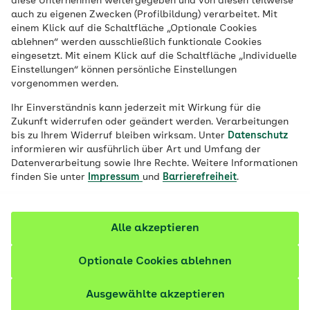
diese Unternehmen weitergegeben und von diesen teilweise
Veröffentlicht am:
22.10.2021
5 Minuten Lesedauer
auch zu eigenen Zwecken (Profilbildung) verarbeitet. Mit
einem Klick auf die Schaltfläche „Optionale Cookies
Ständige Grübeleien fördern die
ablehnen“ werden ausschließlich funktionale Cookies
eingesetzt. Mit einem Klick auf die Schaltfläche „Individuelle
Entwicklung negativer Gefühle wie leichte
Einstellungen“ können persönliche Einstellungen
Reizbarkeit oder Wut. Eine Möglichkeit,
vorgenommen werden.
sich aus dieser Spirale zu befreien, ist die
Ihr Einverständnis kann jederzeit mit Wirkung für die
Selbstreflexion. Was dahinter steckt und
Zukunft widerrufen oder geändert werden. Verarbeitungen
bis zu Ihrem Widerruf bleiben wirksam. Unter
Datenschutz
wie das funktioniert, erfahren Sie hier.
informieren wir ausführlich über Art und Umfang der
Datenverarbeitung sowie Ihre Rechte. Weitere Informationen
finden Sie unter
Impressum
und
Barrierefreiheit
.
Alle akzeptieren
Optionale Cookies ablehnen
Ausgewählte akzeptieren