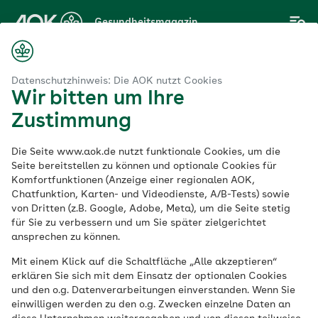
Zum
Gesundheitsmagazin
Hauptinhalt
springen
Magazin
hrung
Obst & Gemüse
Kirschen – rot, rund und gesund
Datenschutzhinweis: Die AOK nutzt Cookies
Wir bitten um Ihre
Zustimmung
Obst & Gemüse
Die Seite www.aok.de nutzt funktionale Cookies, um die
Kirschen – rot, rund
Seite bereitstellen zu können und optionale Cookies für
Komfortfunktionen (Anzeige einer regionalen AOK,
Chatfunktion, Karten- und Videodienste, A/B-Tests) sowie
und gesund
von Dritten (z.B. Google, Adobe, Meta), um die Seite stetig
für Sie zu verbessern und um Sie später zielgerichtet
ansprechen zu können.
Veröffentlicht am:
01.08.2023
5 Minuten Lesedauer
Mit einem Klick auf die Schaltfläche „Alle akzeptieren“
erklären Sie sich mit dem Einsatz der optionalen Cookies
und den o.g. Datenverarbeitungen einverstanden. Wenn Sie
Vielleicht sind Kirschen deshalb so
einwilligen werden zu den o.g. Zwecken einzelne Daten an
begehrt, weil es die süßen Früchte nur für