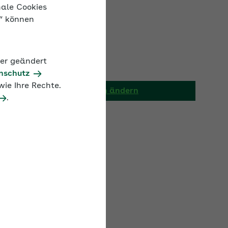
nale Cookies
n“ können
Werte 2020
der geändert
AOK/Region ändern
nschutz
ie Ihre Rechte.
.
Beitragssatz
14,6 %
14,0 %