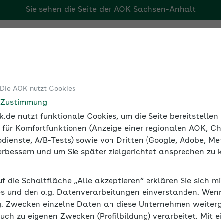
Sie sehen die Seite der
AOK Sachsen-Anhalt
Tools
Medien und Seminare
 Die AOK nutzt Cookies
alversicherung
Werte 2020
e Zustimmung
.de nutzt funktionale Cookies, um die Seite bereitstelle
 für Komfortfunktionen (Anzeige einer regionalen AOK, Ch
dienste, A/B-Tests) sowie von Dritten (Google, Adobe, Met
 verbessern und um Sie später zielgerichtet ansprechen zu 
nkenversicherung und die weiteren
uf die Schaltfläche „Alle akzeptieren“ erklären Sie sich m
 hier aufgeschlüsselt nach Beitragsart, Beitra
s und den o.g. Datenverarbeitungen einverstanden. Wenn 
 ist ergänzt um den jeweiligen Zusatzbeitrag
g. Zwecken einzelne Daten an diese Unternehmen weiter
n die Verwaltungsräte der AOKs individuell.
auch zu eigenen Zwecken (Profilbildung) verarbeitet. Mit e