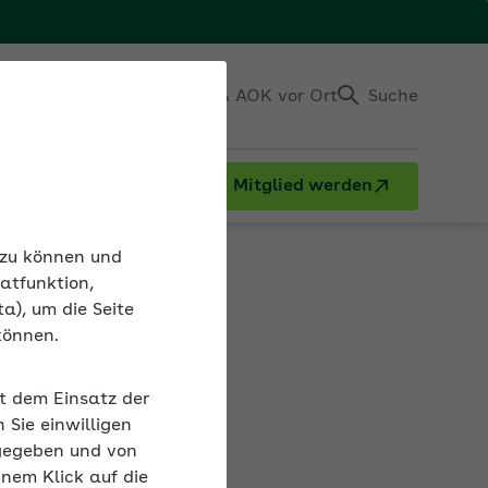
Einloggen
Kontakt & AOK vor Ort
Suche
Mitglied werden
n zu können und
atfunktion,
a), um die Seite
können.
it dem Einsatz der
gsgruppe und
Sie einwilligen
 der AOK. Über
gegeben und von
inem Klick auf die