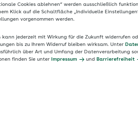
tionale Cookies ablehnen“ werden ausschließlich funktio
inem Klick auf die Schaltfläche „Individuelle Einstellunge
tellungen vorgenommen werden.
24
Werte 2023
Werte 2022
Werte 2021
s kann jederzeit mit Wirkung für die Zukunft widerrufen o
Informationen der
AOK Sachsen-Anhalt
ungen bis zu Ihrem Widerruf bleiben wirksam. Unter
Date
usführlich über Art und Umfang der Datenverarbeitung sow
onen finden Sie unter
Impressum
und
Barrierefreiheit
 2020
ng
Beitragsgruppe
1000
3000