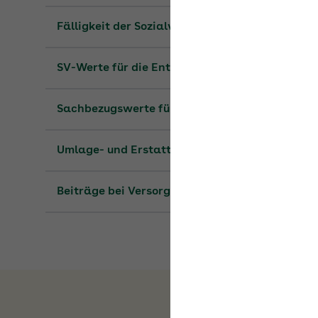
SV-Werte für die Entgeltabrechnung
Sachbezugswerte für 2026
Umlage- und Erstattungssätze
Beiträge bei Versorgungsbezügen
Das könnte Sie auch