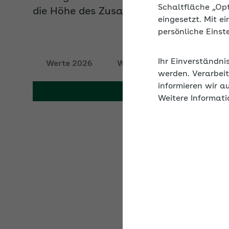
Schaltfläche „Op
eingesetzt. Mit e
persönliche Eins
Werte 2026
Werte 2025
Werte 20
Ihr Einverständni
werden. Verarbeit
informieren wir a
Weitere Informati
Beitragssätze
Krankenversicheru
Allgemein
Ermäßigt