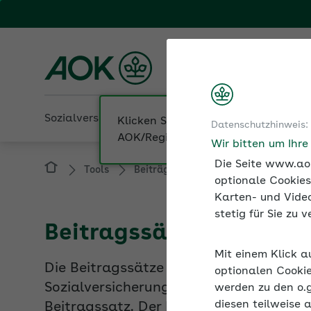
Fachportal für Arbeitgeber
AOK Sachsen-Anhalt
Sozialversicherung
Betriebliche Gesundheit
Datenschutzhinweis:
Tools
Beiträge und Rechengrößen der Sozi
Wir bitten um Ihr
Die Seite www.aok
optionale Cookies
Karten- und Video
Beitragssätze 2020
stetig für Sie zu
Die Beitragssätze zur gesetzlichen Kra
Mit einem Klick a
Sozialversicherungsbeiträge finden Sie
optionalen Cookie
Beitragssatz. Der Krankenkassenbeitrag
werden zu den o.
die Höhe des Zusatzbeitrags entscheide
diesen teilweise 