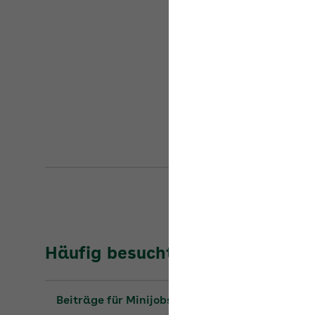
² Plus des halben dur
Stand
Häufig besuchte Seiten
Beiträge für Minijobs
Fälligkeit der Sozialversicherungsbeiträge