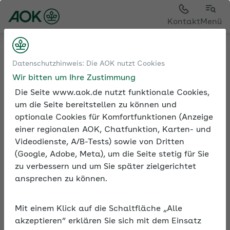
Sie sehen die Seite der
AOK Sachsen-Anhalt
Kontakt
Menü
Sozialversicherung
Entgeltfortzahlung
Datenschutzhinweis: Die AOK nutzt Cookies
und Ausgleichsverfahren U1
Wir bitten um Ihre Zustimmung
Höhe der Entgeltfortzahlung
Die Seite www.aok.de nutzt funktionale Cookies,
um die Seite bereitstellen zu können und
optionale Cookies für Komfortfunktionen (Anzeige
einer regionalen AOK, Chatfunktion, Karten- und
Videodienste, A/B-Tests) sowie von Dritten
(Google, Adobe, Meta), um die Seite stetig für Sie
Höhe der
zu verbessern und um Sie später zielgerichtet
Entgeltfortzahlung
ansprechen zu können.
Während der Arbeitsunfähigkeit eines oder einer
Beschäftigten muss der Arbeitgeber das Entgelt
Mit einem Klick auf die Schaltfläche „Alle
weiterzahlen, das der oder die Beschäftigte ohne die
akzeptieren“ erklären Sie sich mit dem Einsatz
Arbeitsunfähigkeit bekommen hätte. Das gilt auch