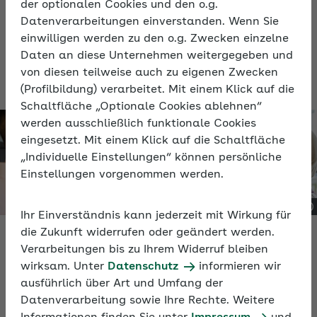
der optionalen Cookies und den o.g.
Raum. Damit machen Sie klar: In unserem
Datenverarbeitungen einverstanden. Wenn Sie
Unternehmen dulden wir keine Diskriminierung von
einwilligen werden zu den o.g. Zwecken einzelne
Religion, Weltanschauung oder irgendetwas
Daten an diese Unternehmen weitergegeben und
anderem.
von diesen teilweise auch zu eigenen Zwecken
(Profilbildung) verarbeitet. Mit einem Klick auf die
Schaltfläche „Optionale Cookies ablehnen“
werden ausschließlich funktionale Cookies
eingesetzt. Mit einem Klick auf die Schaltfläche
„Individuelle Einstellungen“ können persönliche
Einstellungen vorgenommen werden.
Ihr Einverständnis kann jederzeit mit Wirkung für
die Zukunft widerrufen oder geändert werden.
Verarbeitungen bis zu Ihrem Widerruf bleiben
Was kulturelle Vielfalt im Unternehmen
wirksam. Unter
Datenschutz
informieren wir
ausmacht
ausführlich über Art und Umfang der
Datenverarbeitung sowie Ihre Rechte. Weitere
BGF und kulturelle Vielfalt