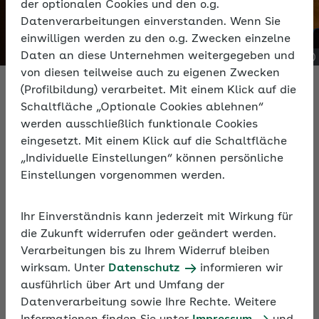
der optionalen Cookies und den o.g.
Datenverarbeitungen einverstanden. Wenn Sie
einwilligen werden zu den o.g. Zwecken einzelne
Daten an diese Unternehmen weitergegeben und
von diesen teilweise auch zu eigenen Zwecken
(Profilbildung) verarbeitet. Mit einem Klick auf die
Schaltfläche „Optionale Cookies ablehnen“
werden ausschließlich funktionale Cookies
Ihr Persönlicher Bereich
eingesetzt. Mit einem Klick auf die Schaltfläche
„Individuelle Einstellungen“ können persönliche
Registrierte Nutzende haben im AOK-
Einstellungen vorgenommen werden.
Arbeitgeberportal Zugriff auf exklusive Inhalte und
Services. Nutzen auch Sie diese Vorteile:
Ihr Einverständnis kann jederzeit mit Wirkung für
die Zukunft widerrufen oder geändert werden.
Hinterlegen Sie persönliche Lesezeichen auf die
Verarbeitungen bis zu Ihrem Widerruf bleiben
SV- und BGF-Seiten im Portal, in die
wirksam. Unter
Datenschutz
informieren wir
Rechtsdatenbank und Ihre Tools und Rechner.
ausführlich über Art und Umfang der
Erhalten Sie die Kontaktdaten Ihrer persönlichen
Datenverarbeitung sowie Ihre Rechte. Weitere
Ansprechperson bei der AOK.