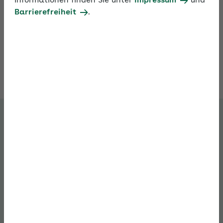
Informationen finden Sie unter
Impressum
und
Barrierefreiheit
.
Stellen Sie im AOK-Expertenforum individuelle
Fragen zur Sozialversicherung, Arbeits- und
Steuerrecht. Die AOK-Fachleute beantworten
Ihre Frage an Werktagen innerhalb von
24 Stunden.
Registrierung für Arbeitgeber
bei der
AOK
AOK/Region ändern
Stellen Sie Ihre Fragen im AOK-
Expertenforum.