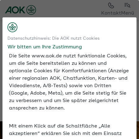
Kontakt
Menü
Exklusive Services für Arbeitgeber
Datenschutzhinweis: Die AOK nutzt Cookies
Wir bitten um Ihre Zustimmung
Die Seite www.aok.de nutzt funktionale Cookies,
um die Seite bereitstellen zu können und
Exklusive Services für
optionale Cookies für Komfortfunktionen (Anzeige
Arbeitgeber
einer regionalen AOK, Chatfunktion, Karten- und
Videodienste, A/B-Tests) sowie von Dritten
Profitieren Sie von den exklusiven
(Google, Adobe, Meta), um die Seite stetig für Sie
Leistungen und Vorteilen der AOK im
zu verbessern und um Sie später zielgerichtet
Arbeitgeberportal.
ansprechen zu können.
Mit einem Klick auf die Schaltfläche „Alle
akzeptieren“ erklären Sie sich mit dem Einsatz