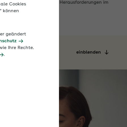
nale Cookies
n“ können
der geändert
nschutz
einblenden
ie Ihre Rechte.
.