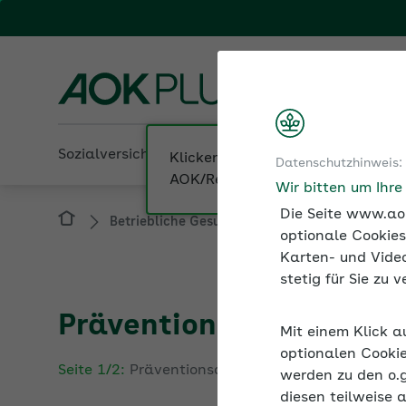
Fachportal fü
AOK PLUS
Sozialversicherung
Betriebliche Gesundheit
Datenschutzhinweis:
Betriebliche Gesundheit
BGF in der Pflege
Wir bitten um Ihr
Die Seite www.aok
optionale Cookies
Karten- und Video
stetig für Sie zu
Präventionsangebote de
Mit einem Klick a
Seite 1/2:
Präventionsangebote der AOK für Pfle
optionalen Cookie
werden zu den o.
Gezielte Präventionsangebote der AOK für Pflege
diesen teilweise 
Pflegealltag gesund und leistungsfähig bleiben.