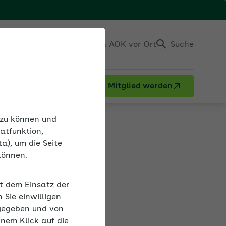
Einloggen
Kontakt & AOK vor Ort
Suche
Mitglied werden
n zu können und
atfunktion,
a), um die Seite
können.
it dem Einsatz der
Sie einwilligen
gegeben und von
ungskräfte trotz der vielen Herausforderungen im
inem Klick auf die