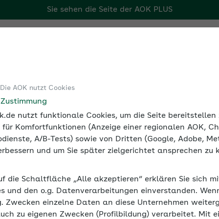
Sie sehen die Seite der
AOK PLUS
r Arbeitgeber
Tools
Medien und Seminare
 Die AOK nutzt Cookies
Präventionsangebote der AOK für Pflegekräfte
e Zustimmung
.de nutzt funktionale Cookies, um die Seite bereitstelle
 für Komfortfunktionen (Anzeige einer regionalen AOK, Ch
dienste, A/B-Tests) sowie von Dritten (Google, Adobe, Met
 verbessern und um Sie später zielgerichtet ansprechen zu 
r AOK für Pflegekräfte
uf die Schaltfläche „Alle akzeptieren“ erklären Sie sich m
gekräfte
s und den o.g. Datenverarbeitungen einverstanden. Wenn 
g. Zwecken einzelne Daten an diese Unternehmen weiter
einrichtungen sorgen dafür, dass Mitarbeitende und Führ
auch zu eigenen Zwecken (Profilbildung) verarbeitet. Mit e