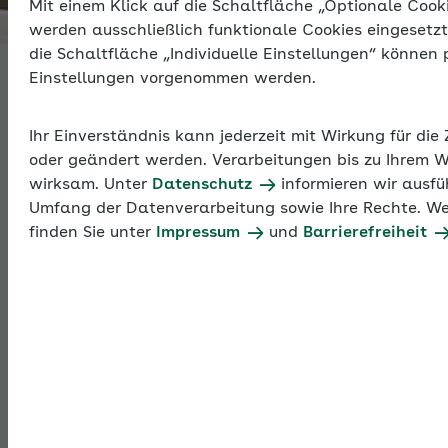
Mit einem Klick auf die Schaltfläche „Optionale Coo
Thema
werden ausschließlich funktionale Cookies eingesetzt
die Schaltfläche „Individuelle Einstellungen“ können 
Einstellungen vorgenommen werden.
Krankenkassenwa
Ihr Einverständnis kann jederzeit mit Wirkung für die
oder geändert werden. Verarbeitungen bis zu Ihrem W
Krankenversicherungspflichtige und freiwillig
wirksam. Unter
Datenschutz
informieren wir ausfü
krankenversicherte Beschäftigte können ihre
Umfang der Datenverarbeitung sowie Ihre Rechte. We
Krankenkasse frei wählen. Dabei wird
finden Sie unter
Impressum
und
Barrierefreiheit
unterschieden, ob ein sofortiges Wahlrecht bei
Eintritt von Versicherungspflicht oder
Versicherungsberechtigung besteht oder ob im Lauf
einer bestehenden Mitgliedschaft die Krankenkasse
gewechselt wird.
Krankenkassenwahlrecht: Bindungs- und Kündigungsfristen