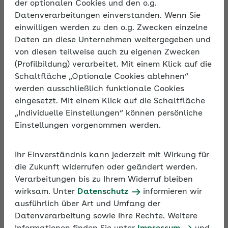
der optionalen Cookies und den o.g.
Datenverarbeitungen einverstanden. Wenn Sie
einwilligen werden zu den o.g. Zwecken einzelne
Welche Unternehmen müssen an
Daten an diese Unternehmen weitergegeben und
der Umlage U1 teilnehmen?
von diesen teilweise auch zu eigenen Zwecken
(Profilbildung) verarbeitet. Mit einem Klick auf die
Die Umlage U1 ist eine Pflichtversicherung für
Schaltfläche „Optionale Cookies ablehnen“
Arbeitgeber, die nicht mehr als 30 Mitarbeiter
werden ausschließlich funktionale Cookies
beschäftigen. Details der
eingesetzt. Mit einem Klick auf die Schaltfläche
Entgeltfortzahlungsversicherung
sind im
„Individuelle Einstellungen“ können persönliche
Aufwendungsausgleichsgesetz (AAG) geregelt.
Einstellungen vorgenommen werden.
Arbeitgeber, die an der
Entgeltfortzahlungsversicherung (Umlage U1)
teilnehmen müssen, zahlen eine monatliche
Ihr Einverständnis kann jederzeit mit Wirkung für
Umlage an die jeweilige gesetzliche Krankenkasse
die Zukunft widerrufen oder geändert werden.
des Beschäftigten. Im Gegenzug erstattet sie Ihnen
Verarbeitungen bis zu Ihrem Widerruf bleiben
bei Krankheit ihres Beschäftigten einen
wirksam. Unter
Datenschutz
informieren wir
prozentualen Anteil des fortgezahlten
ausführlich über Art und Umfang der
Arbeitsentgelts.
Datenverarbeitung sowie Ihre Rechte. Weitere