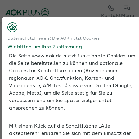
Sie sehen die Seite der
AOK PLUS
Kontakt
Menü
Sozialversicherung
Datenschutzhinweis: Die AOK nutzt Cookies
Sozialversicherungspflicht und ‑freiheit
Wir bitten um Ihre Zustimmung
Wer sozialversicherungspflichtig ist
Die Seite www.aok.de nutzt funktionale Cookies, um
die Seite bereitstellen zu können und optionale
Cookies für Komfortfunktionen (Anzeige einer
regionalen AOK, Chatfunktion, Karten- und
Videodienste, A/B-Tests) sowie von Dritten (Google,
Adobe, Meta), um die Seite stetig für Sie zu
Wer
verbessern und um Sie später zielgerichtet
sozialversicherungspflicht
ansprechen zu können.
ist
Arbeitnehmer und Arbeitnehmerinnen sowie
Mit einem Klick auf die Schaltfläche „Alle
Auszubildende sind sozialversicherungspflichtig – mit
akzeptieren“ erklären Sie sich mit dem Einsatz der
wenigen Ausnahmen. Die Frage, ob