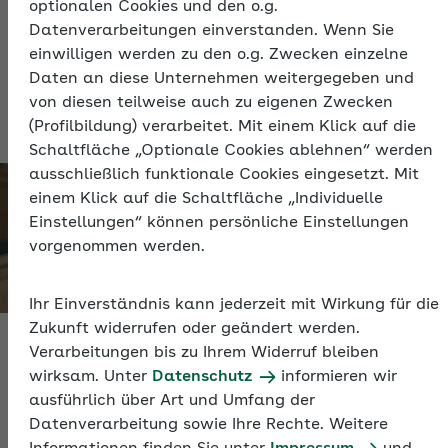
optionalen Cookies und den o.g.
Versicherungspflicht vorliegt, ist für die
Datenverarbeitungen einverstanden. Wenn Sie
Krankenversicherung, Pflegeversicherung,
einwilligen werden zu den o.g. Zwecken einzelne
Rentenversicherung und Arbeitslosenversicherung
Daten an diese Unternehmen weitergegeben und
jeweils getrennt zu beurteilen.
von diesen teilweise auch zu eigenen Zwecken
(Profilbildung) verarbeitet. Mit einem Klick auf die
Schaltfläche „Optionale Cookies ablehnen“ werden
ausschließlich funktionale Cookies eingesetzt. Mit
einem Klick auf die Schaltfläche „Individuelle
Einstellungen“ können persönliche Einstellungen
vorgenommen werden.
Ihr Einverständnis kann jederzeit mit Wirkung für die
Zukunft widerrufen oder geändert werden.
Verarbeitungen bis zu Ihrem Widerruf bleiben
Krankenversicherung
wirksam. Unter
Datenschutz
informieren wir
ausführlich über Art und Umfang der
Datenverarbeitung sowie Ihre Rechte. Weitere
Pflegeversicherung