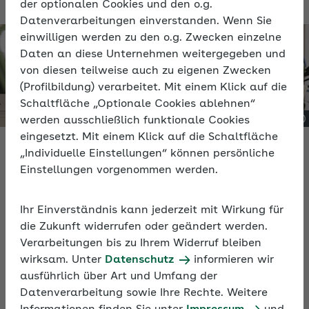
der optionalen Cookies und den o.g.
Datenverarbeitungen einverstanden. Wenn Sie
einwilligen werden zu den o.g. Zwecken einzelne
Daten an diese Unternehmen weitergegeben und
von diesen teilweise auch zu eigenen Zwecken
(Profilbildung) verarbeitet. Mit einem Klick auf die
Schaltfläche „Optionale Cookies ablehnen“
werden ausschließlich funktionale Cookies
eingesetzt. Mit einem Klick auf die Schaltfläche
„Individuelle Einstellungen“ können persönliche
Einstellungen vorgenommen werden.
Individuelle Entspannung in der Arbeitspause
Ihr Einverständnis kann jederzeit mit Wirkung für
Entspannungstechniken vermitteln
die Zukunft widerrufen oder geändert werden.
Verarbeitungen bis zu Ihrem Widerruf bleiben
Entspannungsübungen für Menschen, die
wirksam. Unter
Datenschutz
informieren wir
körperlich arbeiten
ausführlich über Art und Umfang der
Datenverarbeitung sowie Ihre Rechte. Weitere
Entspannungsübungen für Menschen, die viel vor