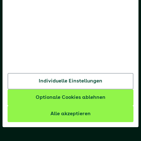
AOK Hessen
AOK Niedersachsen
AOK Nordost
AOK NordWest
AOK PLUS
AOK Rheinland-Pfalz/Saarland
Individuelle Einstellungen
AOK Rheinland/Hamburg
Optionale Cookies ablehnen
AOK Sachsen-Anhalt
Alle akzeptieren