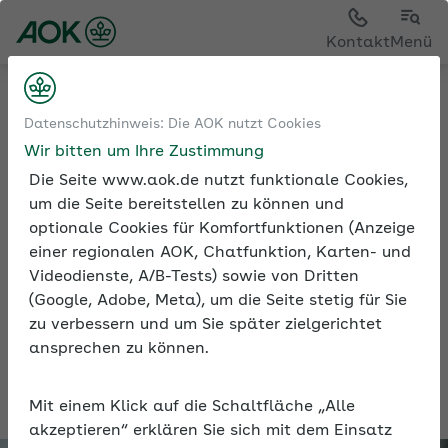
Kontakt
Menü
Medien und Seminare
Seminarvideos
Datenschutzhinweis: Die AOK nutzt Cookies
Seminarvideos Betriebliche Gesundheitsförderung
Wir bitten um Ihre Zustimmung
Seminarvideo: Stärken Beschäftigter fördern
Die Seite www.aok.de nutzt funktionale Cookies,
um die Seite bereitstellen zu können und
optionale Cookies für Komfortfunktionen (Anzeige
einer regionalen AOK, Chatfunktion, Karten- und
Seminarvideo: Stärken
Videodienste, A/B-Tests) sowie von Dritten
Beschäftigter fördern
(Google, Adobe, Meta), um die Seite stetig für Sie
zu verbessern und um Sie später zielgerichtet
Erfahren Sie im Video, wie Sie mit einem
ansprechen zu können.
stärkenorientierten Führungsstil ein
motiviertes Team erhalten.
Mit einem Klick auf die Schaltfläche „Alle
akzeptieren“ erklären Sie sich mit dem Einsatz