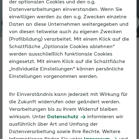
der optionalen Cookies und den o.g.
Datenverarbeitungen einverstanden. Wenn Sie
einwilligen werden zu den o.g. Zwecken einzelne
Daten an diese Unternehmen weitergegeben und
von diesen teilweise auch zu eigenen Zwecken
(Profilbildung) verarbeitet. Mit einem Klick auf die
Schaltfläche „Optionale Cookies ablehnen“
werden ausschließlich funktionale Cookies
eingesetzt. Mit einem Klick auf die Schaltfläche
Video
„Individuelle Einstellungen“ können persönliche
Einstellungen vorgenommen werden.
Stärken Beschäftigter fördern
Ihr Einverständnis kann jederzeit mit Wirkung für
In rund 60 Minuten erfahren Sie im Video, wie Sie
die Zukunft widerrufen oder geändert werden.
mit einem Führungsstil, der die Stärken der
Verarbeitungen bis zu Ihrem Widerruf bleiben
Mitarbeitenden fokussiert, erfolgreiche und
wirksam. Unter
Datenschutz
informieren wir
motivierte Teams erhalten.
ausführlich über Art und Umfang der
Datenverarbeitung sowie Ihre Rechte. Weitere