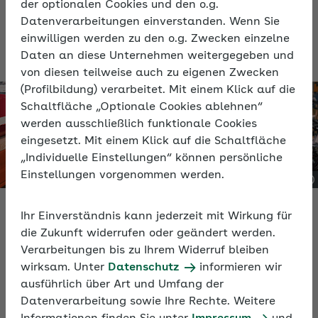
der optionalen Cookies und den o.g.
Unterbrechungsmeldung, Meldungen für geringfügig
Datenverarbeitungen einverstanden. Wenn Sie
Beschäftigte).
einwilligen werden zu den o.g. Zwecken einzelne
Daten an diese Unternehmen weitergegeben und
von diesen teilweise auch zu eigenen Zwecken
(Profilbildung) verarbeitet. Mit einem Klick auf die
Schaltfläche „Optionale Cookies ablehnen“
werden ausschließlich funktionale Cookies
eingesetzt. Mit einem Klick auf die Schaltfläche
„Individuelle Einstellungen“ können persönliche
Einstellungen vorgenommen werden.
Ihr Einverständnis kann jederzeit mit Wirkung für
Meldung bei Werkstudenten
die Zukunft widerrufen oder geändert werden.
Verarbeitungen bis zu Ihrem Widerruf bleiben
wirksam. Unter
Datenschutz
informieren wir
Meldung bei Überschreiten der Grenzen
ausführlich über Art und Umfang der
Datenverarbeitung sowie Ihre Rechte. Weitere
Meldung von Studierenden als Minijobbende