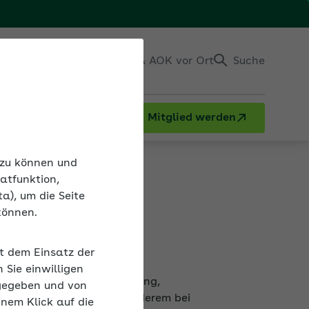
Einloggen
Kontakt & AOK vor Ort
Suche
Mitglied werden
n zu können und
atfunktion,
a), um die Seite
können.
it dem Einsatz der
sicherung, Pflegeversicherung,
Sie einwilligen
gszahlung gibt es unter anderem bei
gegeben und von
inem Klick auf die