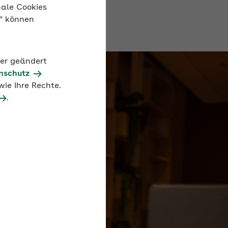
nale Cookies
n“ können
der geändert
nschutz
ie Ihre Rechte.
.