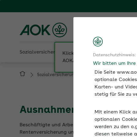
Fachportal für Arbeitgeber
AOK Baden-Württembe
Sozialversicherung
Betriebliche Gesundheit
Datenschutzhinweis:
Sozialversicherung
Beiträge zur Sozialver
Wir bitten um Ihr
Die Seite www.aok
optionale Cookies
Karten- und Video
stetig für Sie zu
Ausnahmen von der pari
Mit einem Klick a
Beschäftigte und Arbeitgeber tragen grundsätzlic
optionalen Cookie
Rentenversicherung und Arbeitslosenversicherung
werden zu den o.
Geringverdienern, Minijobs und in der Altersteilzei
diesen teilweise 