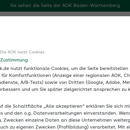
Sie sehen die Seite der
AOK Baden-Württemberg
rg
Tools
Medien und Seminare
Arbeitgebermagazin
 Die AOK nutzt Cookies
sicherung
Ausnahmen von der paritätischen Beitragszahlung
e Zustimmung
.de nutzt funktionale Cookies, um die Seite bereitstelle
 für Komfortfunktionen (Anzeige einer regionalen AOK, Ch
dienste, A/B-Tests) sowie von Dritten (Google, Adobe, Met
 verbessern und um Sie später zielgerichtet ansprechen zu 
tätischen Beitragszahlung
uf die Schaltfläche „Alle akzeptieren“ erklären Sie sich m
h die Pflichtbeiträge zur Sozialversicherung (Krankenver
s und den o.g. Datenverarbeitungen einverstanden. Wenn 
) je zur Hälfte. Ausnahmen von der paritätischen Beitra
g. Zwecken einzelne Daten an diese Unternehmen weiter
t.
auch zu eigenen Zwecken (Profilbildung) verarbeitet. Mit e