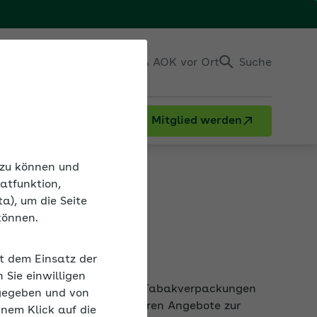
Einloggen
Kontakt & AOK vor Ort
Suche
Mitglied werden
tsplatz
n zu können und
atfunktion,
a), um die Seite
können.
atz
it dem Einsatz der
eutlichen Hinweise auf den Tabakverpackungen
Sie einwilligen
ützen und können zum anderen Angebote zur
gegeben und von
inem Klick auf die