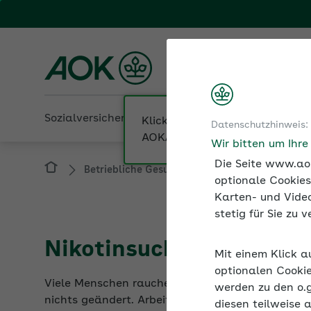
Fachportal für Arbeitgeber
AOK Baden-Württembe
Sozialversicherung
Betriebliche Gesundheit
Datenschutzhinweis:
Betriebliche Gesundheit
Suchtprävention b
Wir bitten um Ihr
Die Seite www.aok
optionale Cookies
Karten- und Video
stetig für Sie zu
Nikotinsucht und Nicht
Mit einem Klick a
Viele Menschen rauchen trotz ihres Wissens um
optionalen Cookie
nichts geändert. Arbeitgeber haben zum einen d
werden zu den o.
Nikotinentwöhnung unterstützen
diesen teilweise 