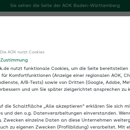
Sie sehen die Seite der
AOK Baden-Württemberg
rg
Tools
Medien und Seminare
Arbeitgebermagazin
 Die AOK nutzt Cookies
ei der Arbeit
Nikotinsucht und Nichtraucherschutz am Arbei
e Zustimmung
.de nutzt funktionale Cookies, um die Seite bereitstelle
 für Komfortfunktionen (Anzeige einer regionalen AOK, Ch
dienste, A/B-Tests) sowie von Dritten (Google, Adobe, Met
 verbessern und um Sie später zielgerichtet ansprechen zu 
raucherschutz am Arbeitspl
uf die Schaltfläche „Alle akzeptieren“ erklären Sie sich m
 die gesundheitlichen Gefahren. Daran haben auch die d
s und den o.g. Datenverarbeitungen einverstanden. Wenn 
ie Aufgabe, die Nichtrauchenden am Arbeitsplatz zu sch
g. Zwecken einzelne Daten an diese Unternehmen weiter
auch zu eigenen Zwecken (Profilbildung) verarbeitet. Mit e