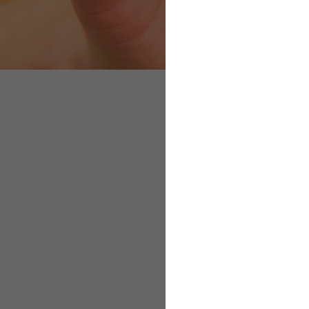
Schutz für Nichtra
Mit dem Rauchen au
Rauchfrei am Arbei
Passivrauchen: Rec
Nikotinsucht: Ersat