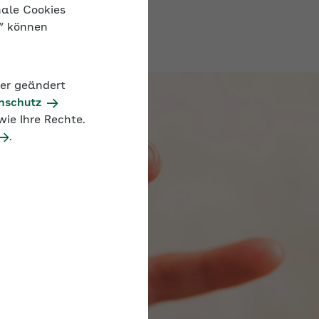
nale Cookies
n“ können
der geändert
nschutz
ie Ihre Rechte.
.