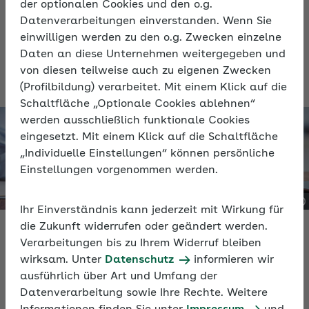
der optionalen Cookies und den o.g.
den Arbeitgebern, betriebliche Regelungen –
Datenverarbeitungen einverstanden. Wenn Sie
beispielsweise durch das Aufstellen eines absoluten
einwilligen werden zu den o.g. Zwecken einzelne
Drogenverbotes – vorzunehmen und präventive
Daten an diese Unternehmen weitergegeben und
Maßnahmen anzuwenden.
von diesen teilweise auch zu eigenen Zwecken
(Profilbildung) verarbeitet. Mit einem Klick auf die
Schaltfläche „Optionale Cookies ablehnen“
werden ausschließlich funktionale Cookies
eingesetzt. Mit einem Klick auf die Schaltfläche
„Individuelle Einstellungen“ können persönliche
Einstellungen vorgenommen werden.
Ihr Einverständnis kann jederzeit mit Wirkung für
die Zukunft widerrufen oder geändert werden.
Verarbeitungen bis zu Ihrem Widerruf bleiben
Regelungen des Arbeitgebers für den Umgang
wirksam. Unter
Datenschutz
informieren wir
mit Drogen im Betrieb
ausführlich über Art und Umfang der
Datenverarbeitung sowie Ihre Rechte. Weitere
Präventive Maßnahmen gegen