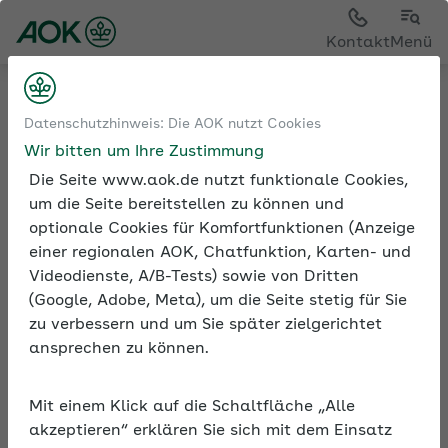
Kontakt
Menü
Betriebliche Gesundheit
Nachhaltigkeit
Datenschutzhinweis: Die AOK nutzt Cookies
im Unternehmen
Wir bitten um Ihre Zustimmung
Nachhaltige Ernährung bei der Arbeit
Die Seite www.aok.de nutzt funktionale Cookies,
um die Seite bereitstellen zu können und
optionale Cookies für Komfortfunktionen (Anzeige
einer regionalen AOK, Chatfunktion, Karten- und
Videodienste, A/B-Tests) sowie von Dritten
(Google, Adobe, Meta), um die Seite stetig für Sie
Nachhaltige Ernährung
zu verbessern und um Sie später zielgerichtet
bei der Arbeit
ansprechen zu können.
Von einer nachhaltigen Ernährung profitieren
Mensch und Planet, denn sie ist nicht nur gesünder,
Mit einem Klick auf die Schaltfläche „Alle
sondern auch ökologisch sinnvoller. Das bedeutet
akzeptieren“ erklären Sie sich mit dem Einsatz
nicht, dass Unternehmen ihren Mitarbeitenden