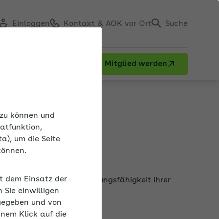
Einloggen
Kontakt & AOK vor Ort
Suche
Mitglied werden
n zu können und
atfunktion,
a), um die Seite
können.
en
it dem Einsatz der
ten und steigern die Leistungsfähigkeit Ihrer
Sie einwilligen
gegeben und von
inem Klick auf die