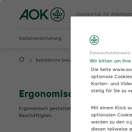
Fachportal für Arbeitge
Sozialversicherung
Betriebliche Gesundheit
Datenschutzhinweis:
Betriebliche Gesundheit
Gesund im Homeo
Wir bitten um Ihr
Die Seite www.aok
optionale Cookies
Karten- und Video
stetig für Sie zu
Ergonomische Arbeitspl
Mit einem Klick a
Ergonomisch gestaltete Arbeitsplätze fördern nic
optionalen Cookie
Beschäftigten.
werden zu den o.
diesen teilweise 