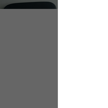
Ergonomische 
Eine durchdachte Auss
haben nicht immer dir
Homeoffice genau auss
auch die Ausstattung 
Ob und was im Homeoff
Vorgaben. Hier ist es
herzustellen.
Die Bundesanstalt fü