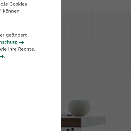
nale Cookies
n“ können
der geändert
nschutz
ie Ihre Rechte.
.