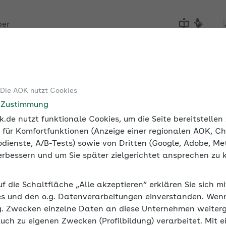
ber
Tools
Medien und Seminare
 Die AOK nutzt Cookies
ffice
Ergonomische Arbeitsplätze im Homeoffice gestalten
e Zustimmung
.de nutzt funktionale Cookies, um die Seite bereitstelle
 für Komfortfunktionen (Anzeige einer regionalen AOK, Ch
dienste, A/B-Tests) sowie von Dritten (Google, Adobe, Met
 verbessern und um Sie später zielgerichtet ansprechen zu 
ätze im Homeoffice gestalt
uf die Schaltfläche „Alle akzeptieren“ erklären Sie sich m
ht nur das Wohlbefinden, sondern reduzieren auch Fehlzei
s und den o.g. Datenverarbeitungen einverstanden. Wenn 
g. Zwecken einzelne Daten an diese Unternehmen weiter
auch zu eigenen Zwecken (Profilbildung) verarbeitet. Mit e