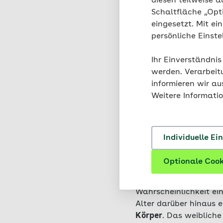
diesen teilweise a
Schaltfläche „Opt
eingesetzt. Mit ei
persönliche Einst
Ihr Einverständnis
werden. Verarbeit
informieren wir a
Weitere Informati
Welchen Ein
Knochenge
Individuelle Ei
Es gibt zahlreiche
Ris
Optionale Cook
Nährstoffen
wie Vita
von viel Alkohol und 
Wahrscheinlichkeit ein
Alter darüber hinaus e
Körper
. Das weiblich