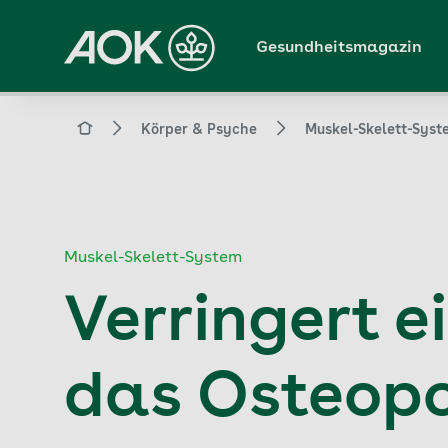
Zum
Hauptinhalt
Gesundheitsmagazin
springen
Magazin
Körper & Psyche
Muskel-Skelett-Syst
Muskel-Skelett-System
Verringert 
das Osteopo