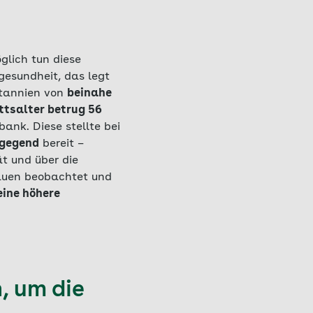
glich tun diese
esundheit, das legt
itannien von
beinahe
ttsalter betrug 56
ank. Diese stellte bei
ngegend
bereit –
t und über die
rauen beobachtet und
eine höhere
 um die