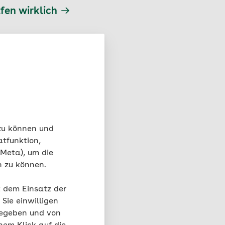
fen wirklich
ür starke Knochen
 zu können und
atfunktion,
 Meta), um die
n zu können.
t dem Einsatz der
Sie einwilligen
gegeben und von
iert Waldbaden