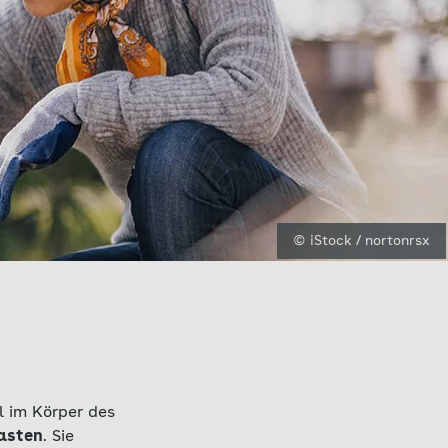
© iStock / nortonrsx
l im Körper des
asten
. Sie