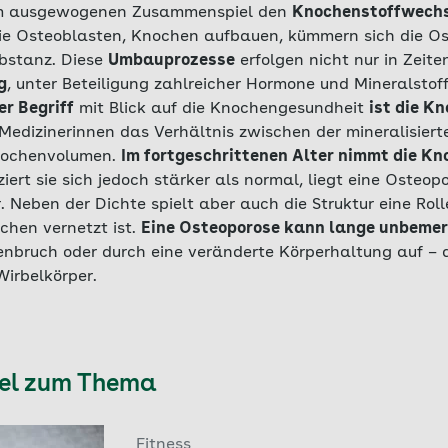
nem ausgewogenen Zusammenspiel den
Knochenstoffwech
, die Osteoblasten, Knochen aufbauen, kümmern sich die 
bstanz. Diese
Umbauprozesse
erfolgen nicht nur in Zeit
g
, unter Beteiligung zahlreicher Hormone und Mineralstof
er Begriff
mit Blick auf die Knochengesundheit
ist die K
Medizinerinnen das Verhältnis zwischen der mineralisie
nochenvolumen.
Im fortgeschrittenen Alter nimmt die K
ziert sie sich jedoch stärker als normal, liegt eine Osteop
Neben der Dichte spielt aber auch die Struktur eine Rolle
hen vernetzt ist.
Eine Osteoporose kann lange unbemer
enbruch oder durch eine veränderte Körperhaltung auf – d
Wirbelkörper.
kel zum Thema
Fitness