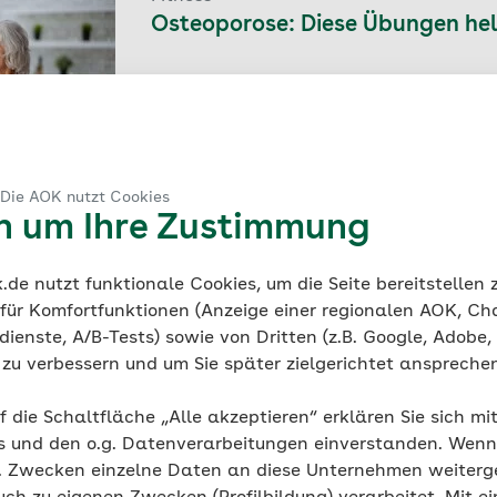
Osteoporose: Diese Übungen hel
 Die AOK nutzt Cookies
en um Ihre Zustimmung
Muskel-Skelett-System
Osteoporose vorbeugen: Tipps f
de nutzt funktionale Cookies, um die Seite bereitstellen
 für Komfortfunktionen (Anzeige einer regionalen AOK, Ch
ienste, A/B-Tests) sowie von Dritten (z.B. Google, Adobe,
ie zu verbessern und um Sie später zielgerichtet anspreche
f die Schaltfläche „Alle akzeptieren“ erklären Sie sich mi
s und den o.g. Datenverarbeitungen einverstanden. Wenn 
Entspannung
g. Zwecken einzelne Daten an diese Unternehmen weiter
Raus in die Natur: So funktion