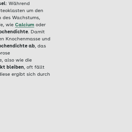
sel
: Während
Osteoklasten um den
en des Wachstums,
fe, wie
Calcium
oder
nochendichte
. Damit
rten Knochenmasse und
nochendichte ab
, das
orose
, also wie die
kt bleiben
, oft fällt
iese ergibt sich durch