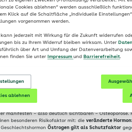
uch zu eigenen Zwecken (Profilbildung) verarbeitet. Mit ei
ionale Cookies ablehnen“ werden ausschließlich funktion
nem Klick auf die Schaltfläche „Individuelle Einstellungen
ellungen vorgenommen werden.
 kann jederzeit mit Wirkung für die Zukunft widerrufen o
ungen bis zu Ihrem Widerruf bleiben wirksam. Unter
Daten
usführlich über Art und Umfang der Datenverarbeitung sow
onen finden Sie unter
Impressum
und
Barrierefreiheit
.
fluss hat die Lebensweise au
sundheit?
nstellungen
Ausgewähl
ikofaktoren
für eine Osteoporose:
Untergewicht
, eine
Unt
ies ablehnen
A
min D oder Calcium und
Bewegungsmangel
gehören dazu
die Einnahme von Cortison über einige Monate oder länger
er manifesten – also deutlich sichtbaren – Osteoporose. 
inen besonderen Risikofaktor mit: die
veränderte Hormo
e Geschlechtshormon
Östrogen gilt als Schutzfaktor
geg