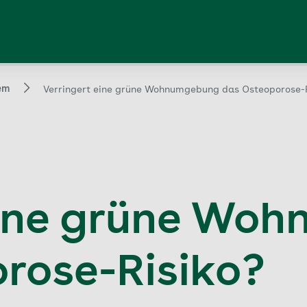
em
Verringert eine grüne Wohnumgebung das Osteoporose-
eine grüne Wo
rose-Risiko?