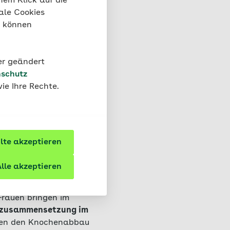
nem Klick auf die
ale Cookies
“ können
der geändert
schutz
ie Ihre Rechte.
f die
te akzeptieren
erversorgung mit
lle akzeptieren
. Auch der Konsum
 erhöhen die
Frauen bringen im
nzusammensetzung im
en den Knochenabbau