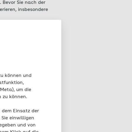
. Bevor Sie nach der
erieren, insbesondere
. Der Körper benötigt
 Geburt zu erholen.
ng und Rückbildung
 Organe schieben sich
d Sehnen müssen sich
 zu können und
sanften
atfunktion,
belastbar.
 Meta), um die
n zu können.
Herausforderungen zu
t dem Einsatz der
Sie einwilligen
 Wochen.
gegeben und von
nsphase sechs bis