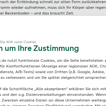
nach der Entbindung schnell zur alten Form zurückkehren
gramm wieder aufnehmen, muss sich Ihr Körper aber regen
er Beckenboden – und das braucht Zeit.
nt das Wochenbett und in der Zeit ist Schonung angesagt
 um sich von den Strapazen der Schwangerschaft und der
er Körper eine komplette Umstellung in dieser Zeit:
Heilu
chbildung und Beginn der Stillbeziehung zum Baby.
 Die AOK nutzt Cookies
en um Ihre Zustimmung
ellt er dabei auch seinen „Normalzustand“ wieder her: Die
ünglichen Platz, das Bindegewebe strafft sich, Bänder un
de nutzt funktionale Cookies, um die Seite bereitstellen
und Risse heilen.
Der Beckenboden braucht dabei einen 
 für Komfortfunktionen (Anzeige einer regionalen AOK, Ch
chs bis neun Monate nach der Geburt ist er wieder voll 
ienste, A/B-Tests) sowie von Dritten (z.B. Google, Adobe,
ie zu verbessern und um Sie später zielgerichtet anspreche
st der Körper wieder bereit, sich größeren sportlichen 
f die Schaltfläche „Alle akzeptieren“ erklären Sie sich mi
s und den o.g. Datenverarbeitungen einverstanden. Wenn 
dauert
nach einer vaginalen Geburt etwa vier bis sechs
g. Zwecken einzelne Daten an diese Unternehmen weiter
n oder
nach einem
Kaiserschnitt
dauert die Regeneratio