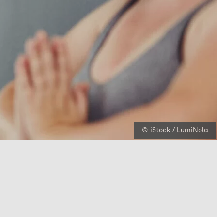
© iStock / LumiNola