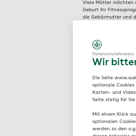
Viele Mütter möchten 
Geburt Ihr Fitnesspro
die Gebärmutter und d
Nach der Geburt begin
diese Erholungsphase,
Noch dazu bewältigt d
der Gebärmutter, Mil
Datenschutzhinweis:
Wir bitt
Schritt für Schritt st
zurück an ihren urspr
Die Seite www.aok.
spannen, Blutergüsse 
optionale Cookies
Wiederaufbau, erst se
Karten- und Videod
Seite stetig für S
Nach dem Wochenbett i
stellen:
Mit einem Klick au
optionalen Cookie
Das Wochenbett 
werden zu den o.
Bei Komplikatione