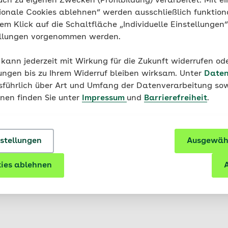
uch zu eigenen Zwecken (Profilbildung) verarbeitet. Mit ei
ionale Cookies ablehnen“ werden ausschließlich funktion
nem Klick auf die Schaltfläche „Individuelle Einstellungen
ellungen vorgenommen werden.
st Sport nach der Geburt 
 kann jederzeit mit Wirkung für die Zukunft widerrufen o
ungen bis zu Ihrem Widerruf bleiben wirksam. Unter
Daten
usführlich über Art und Umfang der Datenverarbeitung sow
onen finden Sie unter
Impressum
und
Barrierefreiheit
.
ogramm sollte nach der Geburt warten, bis der Beckenb
 auch die Bauchmuskulatur wieder voll belastbar sind.
nstellungen
Ausgewähl
ob Ihr Beckenboden ausreichend trainiert ist, kann ein kle
ase ein paarmal hüpfen können, ohne Urin zu verlieren, is
ies ablehnen
A
wohnte Training wieder losgehen kann, sollte aber ein 
t dafür geben.