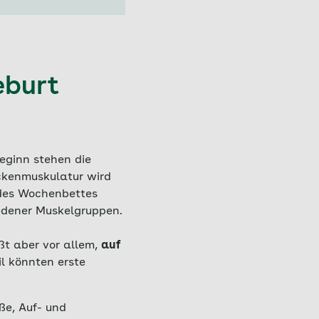
eburt
eginn stehen die
ckenmuskulatur wird
 des Wochenbettes
dener Muskelgruppen.
t aber vor allem,
auf
il könnten erste
ße, Auf- und