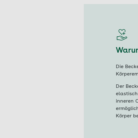
Warum
Die Beck
Körperem
Der Beck
elastisc
inneren O
ermöglich
Körper b