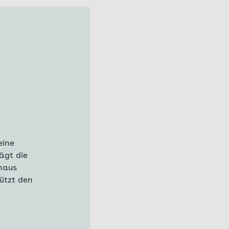
eine
ägt die
inaus
tützt den