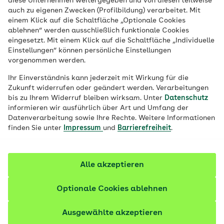
diese Unternehmen weitergegeben und von diesen teilweise
Veröffentlicht am:
01.04.2026
4 Minuten Lesedauer
auch zu eigenen Zwecken (Profilbildung) verarbeitet. Mit
einem Klick auf die Schaltfläche „Optionale Cookies
Dr. med. Heinz-Wilhelm Esser, bekannt als
ablehnen“ werden ausschließlich funktionale Cookies
eingesetzt. Mit einem Klick auf die Schaltfläche „Individuelle
Doc Esser, ist Facharzt für Innere Medizin,
Einstellungen“ können persönliche Einstellungen
Pneumologie und Kardiologie und gibt
vorgenommen werden.
Gesundheitstipps für den Alltag. Diesmal:
Ihr Einverständnis kann jederzeit mit Wirkung für die
Warum Nahrungsergänzungsmittel für
Zukunft widerrufen oder geändert werden. Verarbeitungen
bis zu Ihrem Widerruf bleiben wirksam. Unter
Datenschutz
gesunde Menschen überflüssig sind.
informieren wir ausführlich über Art und Umfang der
Datenverarbeitung sowie Ihre Rechte. Weitere Informationen
Fachlich geprüft
finden Sie unter
Impressum
und
Barrierefreiheit
.
Alle akzeptieren
Optionale Cookies ablehnen
Ausgewählte akzeptieren