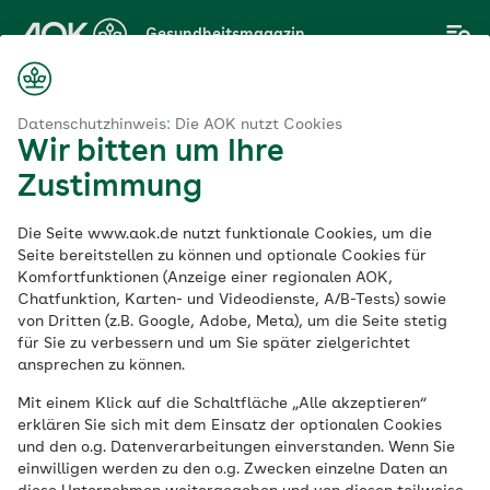
Zum
Gesundheitsmagazin
Hauptinhalt
springen
Magazin
m wir in der Regel keine Nahrungsergänzungsmittel brauchen
Datenschutzhinweis: Die AOK nutzt Cookies
Wir bitten um Ihre
Zustimmung
Vitamine
Die Seite www.aok.de nutzt funktionale Cookies, um die
Warum wir in der
Seite bereitstellen zu können und optionale Cookies für
Komfortfunktionen (Anzeige einer regionalen AOK,
Chatfunktion, Karten- und Videodienste, A/B-Tests) sowie
Regel keine
von Dritten (z.B. Google, Adobe, Meta), um die Seite stetig
für Sie zu verbessern und um Sie später zielgerichtet
Nahrungsergänzungsm
ansprechen zu können.
Mit einem Klick auf die Schaltfläche „Alle akzeptieren“
brauchen
erklären Sie sich mit dem Einsatz der optionalen Cookies
und den o.g. Datenverarbeitungen einverstanden. Wenn Sie
einwilligen werden zu den o.g. Zwecken einzelne Daten an