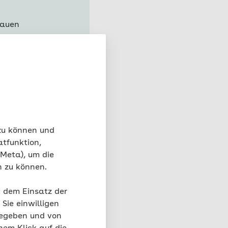
bauen
inen
Stück
lauwarmem
mit
gen
 zu können und
täglich.
atfunktion,
 Sie den
 Meta), um die
n zu können.
t dem Einsatz der
Sie einwilligen
gegeben und von