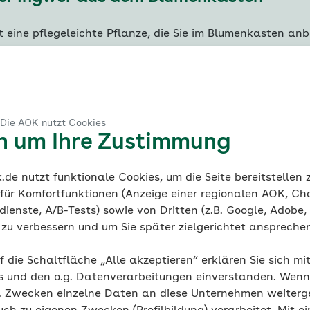
t eine pflegeleichte Pflanze, die Sie im Blumenkasten an
 frischen Ingwer genießen zu können, brauchen Sie nur e
sten mit nährstoffreicher Erde, etwas Wasser – und ein 
rzel. Geben Sie den Ingwer über Nacht in ein Glas mit 
 Die AOK nutzt Cookies
Am nächsten Tag setzen Sie den Wurzelstock mit der
en um Ihre Zustimmung
läche nach unten in den Blumenkasten und bedecken ihn 
de.
Halten Sie die Erde immer feucht, bis sich nach eini
de nutzt funktionale Cookies, um die Seite bereitstellen
in grüner Trieb zeigt und gießen Sie auch anschließend 
 für Komfortfunktionen (Anzeige einer regionalen AOK, Ch
ich nach etwa neun Monaten die Blätter gelblich, können
ienste, A/B-Tests) sowie von Dritten (z.B. Google, Adobe,
rnten.
ie zu verbessern und um Sie später zielgerichtet anspreche
f die Schaltfläche „Alle akzeptieren“ erklären Sie sich mi
s und den o.g. Datenverarbeitungen einverstanden. Wenn 
g. Zwecken einzelne Daten an diese Unternehmen weiter