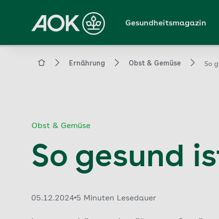
Zum
Hauptinhalt
Gesundheitsmagazin
springen
Magazin
Ernährung
Obst & Gemüse
So g
Obst & Gemüse
So gesund is
Veröffentlicht am:
05.12.2024
5 Minuten Lesedauer