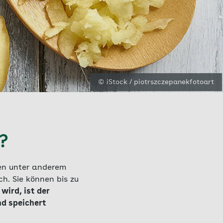
© iStock / piotrszczepanekfotoart
?
nen unter anderem
h. Sie können bis zu
wird, ist der
d speichert