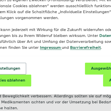
uch zu eigenen Zwecken (Profilbildung) verarbeitet. Mit ei
ionale Cookies ablehnen“ werden ausschließlich funktion
d gesund: Ingwer als Heilpfl
nem Klick auf die Schaltfläche „Individuelle Einstellungen
ellungen vorgenommen werden.
s her als Heilpflanze gegen verschiedene Gebrechen. Hild
 kann jederzeit mit Wirkung für die Zukunft widerrufen o
s im 12. Jahrhundert als
Naturheilmittel
gegen Erkranku
ungen bis zu Ihrem Widerruf bleiben wirksam. Unter
Daten
raditionellen Chinesischen Medizin (TCM) wird Ingwer ei
usführlich über Art und Umfang der Datenverarbeitung sow
schaftlich bewiesen sind diese Wirkungen jedoch bislang 
onen finden Sie unter
Impressum
und
Barrierefreiheit
.
ft können Ingwerkapseln oder Ingwersirup, die mehrma
en werden, Übelkeit reduzieren
– darauf deuten Studien 
er Linderung bringen. Ähnliche Nachweise gibt es jedoch 
nstellungen
Ausgewähl
über die Nahrung zu uns nehmen. Die im Ingwer enthalten
en Effekt auch entzündungshemmende Eigenschaften be
ies ablehnen
A
 die Wirkung von Ingwertee mit Zitronen und Honig gege
nalyse zufolge soll eine orale Ingwertherapie bei Arthro
Beweglichkeit verbessern. Allerdings sollten sie auf mög
Medikamenten achten und vor der Umsetzung bei Bedarf m
e halten.