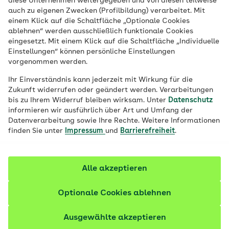
diese Unternehmen weitergegeben und von diesen teilweise
Veröffentlicht am:
18.03.2026
5 Minuten Lesedauer
auch zu eigenen Zwecken (Profilbildung) verarbeitet. Mit
einem Klick auf die Schaltfläche „Optionale Cookies
Sport im Freien macht Spaß, tut Körper
ablehnen“ werden ausschließlich funktionale Cookies
eingesetzt. Mit einem Klick auf die Schaltfläche „Individuelle
und Seele gut und muss nicht immer etwas
Einstellungen“ können persönliche Einstellungen
kosten. Schleswig-Holstein bietet
vorgenommen werden.
kostenlose Outdoor-Fitness-Parks, Trimm-
Ihr Einverständnis kann jederzeit mit Wirkung für die
dich-Pfade und Calisthenics-Parks, auf
Zukunft widerrufen oder geändert werden. Verarbeitungen
bis zu Ihrem Widerruf bleiben wirksam. Unter
Datenschutz
denen Sie abwechslungsreich an der
informieren wir ausführlich über Art und Umfang der
frischen Luft trainieren können – direkt am
Datenverarbeitung sowie Ihre Rechte. Weitere Informationen
Meer, inmitten grüner Natur oder in der
finden Sie unter
Impressum
und
Barrierefreiheit
.
Stadt.
Alle akzeptieren
Optionale Cookies ablehnen
Ausgewählte akzeptieren