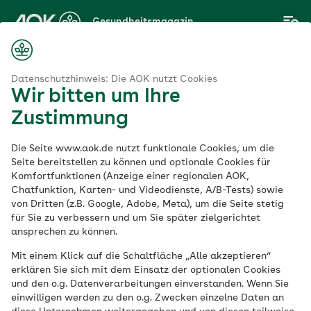
Zum
Gesundheitsmagazin
Hauptinhalt
springen
Magazin
Fitness in Schleswig-Holstein – fünf Trimm-dich-Pfade für dich
Datenschutzhinweis: Die AOK nutzt Cookies
Wir bitten um Ihre
Zustimmung
AOK NordWest
Die Seite www.aok.de nutzt funktionale Cookies, um die
Outdoor-Fitness in
Seite bereitstellen zu können und optionale Cookies für
Komfortfunktionen (Anzeige einer regionalen AOK,
Chatfunktion, Karten- und Videodienste, A/B-Tests) sowie
Schleswig-Holstein –
von Dritten (z.B. Google, Adobe, Meta), um die Seite stetig
für Sie zu verbessern und um Sie später zielgerichtet
fünf Trimm-dich-
ansprechen zu können.
Mit einem Klick auf die Schaltfläche „Alle akzeptieren“
Pfade für dich
erklären Sie sich mit dem Einsatz der optionalen Cookies
und den o.g. Datenverarbeitungen einverstanden. Wenn Sie
einwilligen werden zu den o.g. Zwecken einzelne Daten an