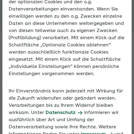
der optionalen Cookies und den o.g.
Expertenforum
Datenverarbeitungen einverstanden. Wenn Sie
einwilligen werden zu den o.g. Zwecken einzelne
Daten an diese Unternehmen weitergegeben und
von diesen teilweise auch zu eigenen Zwecken
(Profilbildung) verarbeitet. Mit einem Klick auf die
Schaltfläche „Optionale Cookies ablehnen“
werden ausschließlich funktionale Cookies
Fachleute antworten auf Ihre
eingesetzt. Mit einem Klick auf die Schaltfläche
Fragen zur Sozialversicherung
„Individuelle Einstellungen“ können persönliche
Einstellungen vorgenommen werden.
Fragen Sie Fachleute zu allen Aspekten der
Sozialversicherung – im Expertenforum der AOK. An
Ihr Einverständnis kann jederzeit mit Wirkung für
Arbeitstagen bekommen Sie innerhalb von 24
die Zukunft widerrufen oder geändert werden.
Stunden eine Antwort.
Verarbeitungen bis zu Ihrem Widerruf bleiben
wirksam. Unter
Datenschutz
informieren wir
ausführlich über Art und Umfang der
Darüber hinaus können Sie sich im Expertenforum
Datenverarbeitung sowie Ihre Rechte. Weitere
mit anderen Nutzern zu persönlichen Erfahrungen