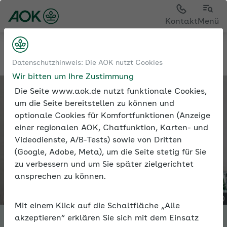
Kontakt
Menü
Tools
Expertenforum
Datenschutzhinweis: Die AOK nutzt Cookies
Wir bitten um Ihre Zustimmung
Die Seite www.aok.de nutzt funktionale Cookies,
um die Seite bereitstellen zu können und
optionale Cookies für Komfortfunktionen (Anzeige
einer regionalen AOK, Chatfunktion, Karten- und
Videodienste, A/B-Tests) sowie von Dritten
(Google, Adobe, Meta), um die Seite stetig für Sie
zu verbessern und um Sie später zielgerichtet
ansprechen zu können.
Mit einem Klick auf die Schaltfläche „Alle
akzeptieren“ erklären Sie sich mit dem Einsatz