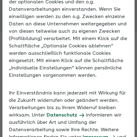
der optionalen Cookies und den o.g.
Expertenforum
Datenverarbeitungen einverstanden. Wenn Sie
einwilligen werden zu den o.g. Zwecken einzelne
Daten an diese Unternehmen weitergegeben und
von diesen teilweise auch zu eigenen Zwecken
(Profilbildung) verarbeitet. Mit einem Klick auf die
Schaltfläche „Optionale Cookies ablehnen“
werden ausschließlich funktionale Cookies
Fachleute antworten auf Ihre
eingesetzt. Mit einem Klick auf die Schaltfläche
Fragen zur Sozialversicherung
„Individuelle Einstellungen“ können persönliche
Einstellungen vorgenommen werden.
Fragen Sie Fachleute zu allen Aspekten der
Sozialversicherung – im Expertenforum der AOK. An
Ihr Einverständnis kann jederzeit mit Wirkung für
Arbeitstagen bekommen Sie innerhalb von 24
die Zukunft widerrufen oder geändert werden.
Stunden eine Antwort.
Verarbeitungen bis zu Ihrem Widerruf bleiben
wirksam. Unter
Datenschutz
informieren wir
ausführlich über Art und Umfang der
Darüber hinaus können Sie sich im Expertenforum
Datenverarbeitung sowie Ihre Rechte. Weitere
mit anderen Nutzern zu persönlichen Erfahrungen