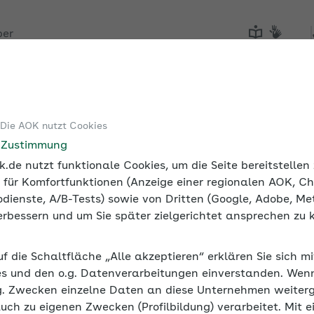
ber
Tools
Medien und Seminare
 Die AOK nutzt Cookies
e Zustimmung
.de nutzt funktionale Cookies, um die Seite bereitstelle
 für Komfortfunktionen (Anzeige einer regionalen AOK, Ch
dienste, A/B-Tests) sowie von Dritten (Google, Adobe, Met
 verbessern und um Sie später zielgerichtet ansprechen zu 
uf die Schaltfläche „Alle akzeptieren“ erklären Sie sich m
s und den o.g. Datenverarbeitungen einverstanden. Wenn 
g. Zwecken einzelne Daten an diese Unternehmen weiter
auch zu eigenen Zwecken (Profilbildung) verarbeitet. Mit e