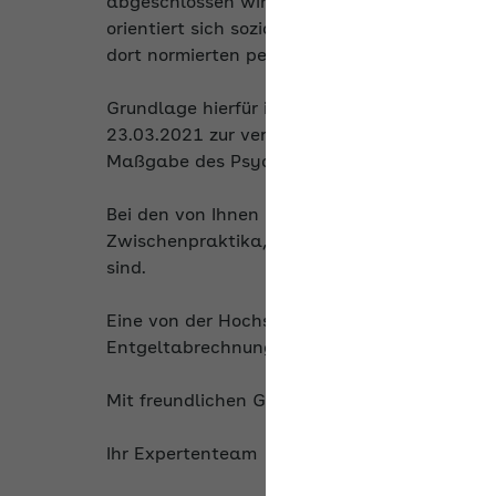
abgeschlossen wird. Der Kranken- und Pfle
orientiert sich sozialversicherungsrechtlich 
dort normierten persönlichen Voraussetzungen
Grundlage hierfür ist Top 2 der Ergebnisnie
23.03.2021 zur versicherungs- und beitrags
Maßgabe des Psychotherapeutengesetzes …
Bei den von Ihnen beschriebenen Praktika h
Zwischenpraktika, da für uns nicht erkennba
sind.
Eine von der Hochschule auszustellende Besc
Entgeltabrechnungsunterlagen beigefügt we
Mit freundlichen Grüßen
Ihr Expertenteam