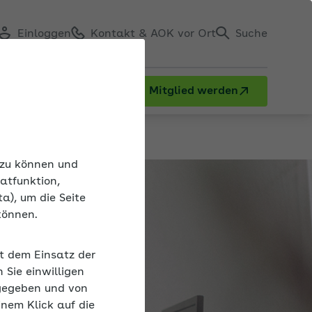
Einloggen
Kontakt & AOK vor Ort
Suche
Mitglied werden
n zu können und
atfunktion,
a), um die Seite
können.
it dem Einsatz der
Sie einwilligen
gegeben und von
inem Klick auf die