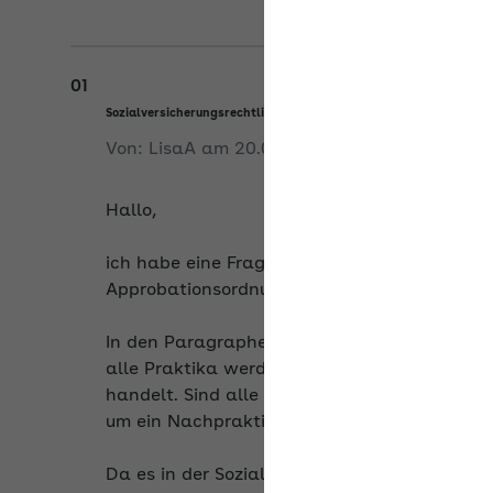
01
Sozialversicherungsrechtliche Beurteilung der Praktika im Psy
Von:
LisaA
am
20.05.2026
Hallo,
ich habe eine Frage zur sozialversicherungsr
Approbationsordnung für Psychotherapeuti
In den Paragraphen 13, 14, 15, 17 und 18 we
alle Praktika werden ECTS-Punkte vergeben, 
handelt. Sind alle diese Praktika als Zwisch
um ein Nachpraktikum?
Da es in der Sozialversicherung einen großen