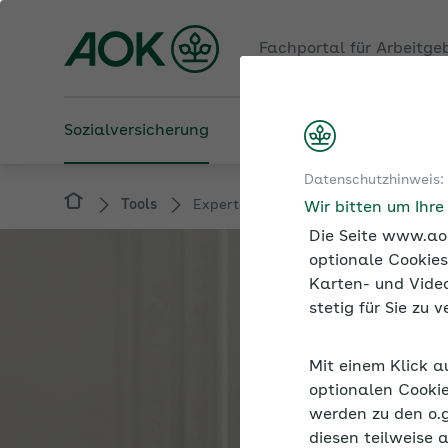
Fachportal für Arbeitge
Sozialversicherung
Betriebliche Gesundheit
Datenschutzhinweis:
Tools
Expertenforum
Wir bitten um Ihr
Die Seite www.aok
optionale Cookies
Karten- und Video
stetig für Sie zu
Mit einem Klick a
optionalen Cookie
werden zu den o.
diesen teilweise 