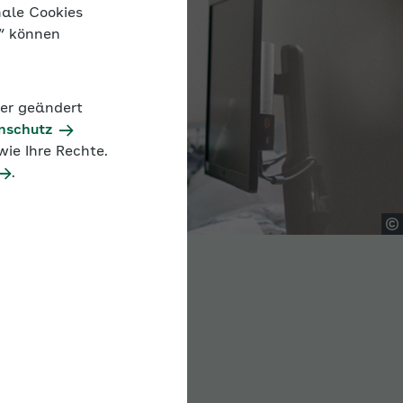
nale Cookies
n“ können
der geändert
nschutz
ie Ihre Rechte.
.