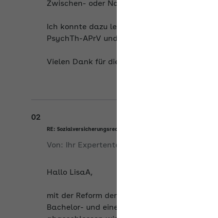
Zwischen- oder Nachpraktikum handelt, bitte
Ich konnte dazu leider nichts beim GKV-Spit
PsychTh-APrV und nicht auf die PsychThApp
Vielen Dank für die Antwort!
02
RE: Sozialversicherungsrechtliche Beurteilung der Praktika im
Von:
Ihr Expertenteam
am
21.05.2026
Hallo LisaA,
mit der Reform der Psychotherapeutenausbild
Bachelor- und einem zweijährigen Masterstu