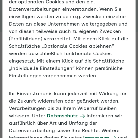
der optionalen Cookies und den o.g.
Expertenforum
Datenverarbeitungen einverstanden. Wenn Sie
einwilligen werden zu den o.g. Zwecken einzelne
Daten an diese Unternehmen weitergegeben und
von diesen teilweise auch zu eigenen Zwecken
(Profilbildung) verarbeitet. Mit einem Klick auf die
Schaltfläche „Optionale Cookies ablehnen“
werden ausschließlich funktionale Cookies
Fachleute antworten auf Ihre
eingesetzt. Mit einem Klick auf die Schaltfläche
Fragen zur Sozialversicherung
„Individuelle Einstellungen“ können persönliche
Einstellungen vorgenommen werden.
Fragen Sie Fachleute zu allen Aspekten der
Sozialversicherung – im Expertenforum der AOK. An
Ihr Einverständnis kann jederzeit mit Wirkung für
Arbeitstagen bekommen Sie innerhalb von 24
die Zukunft widerrufen oder geändert werden.
Stunden eine Antwort.
Verarbeitungen bis zu Ihrem Widerruf bleiben
wirksam. Unter
Datenschutz
informieren wir
ausführlich über Art und Umfang der
Darüber hinaus können Sie sich im Expertenforum
Datenverarbeitung sowie Ihre Rechte. Weitere
mit anderen Nutzern zu persönlichen Erfahrungen