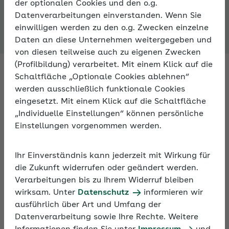
der optionalen Cookies und den o.g.
Expertenforum
Datenverarbeitungen einverstanden. Wenn Sie
einwilligen werden zu den o.g. Zwecken einzelne
Daten an diese Unternehmen weitergegeben und
von diesen teilweise auch zu eigenen Zwecken
(Profilbildung) verarbeitet. Mit einem Klick auf die
Schaltfläche „Optionale Cookies ablehnen“
werden ausschließlich funktionale Cookies
Fachleute antworten auf Ihre
eingesetzt. Mit einem Klick auf die Schaltfläche
Fragen zur Sozialversicherung
„Individuelle Einstellungen“ können persönliche
Einstellungen vorgenommen werden.
Fragen Sie Fachleute zu allen Aspekten der
Sozialversicherung – im Expertenforum der AOK. An
Ihr Einverständnis kann jederzeit mit Wirkung für
Arbeitstagen bekommen Sie innerhalb von 24
die Zukunft widerrufen oder geändert werden.
Stunden eine Antwort.
Verarbeitungen bis zu Ihrem Widerruf bleiben
wirksam. Unter
Datenschutz
informieren wir
ausführlich über Art und Umfang der
Darüber hinaus können Sie sich im Expertenforum
Datenverarbeitung sowie Ihre Rechte. Weitere
mit anderen Nutzern zu persönlichen Erfahrungen