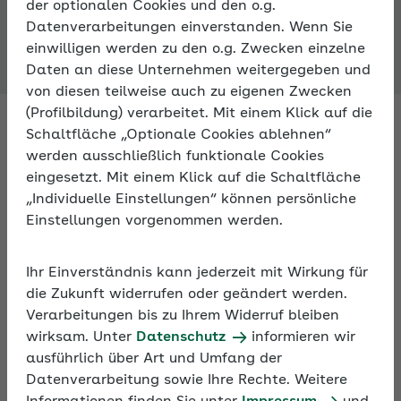
der optionalen Cookies und den o.g.
Expertenforum
Datenverarbeitungen einverstanden. Wenn Sie
einwilligen werden zu den o.g. Zwecken einzelne
Daten an diese Unternehmen weitergegeben und
von diesen teilweise auch zu eigenen Zwecken
(Profilbildung) verarbeitet. Mit einem Klick auf die
Schaltfläche „Optionale Cookies ablehnen“
werden ausschließlich funktionale Cookies
Fachleute antworten auf Ihre
eingesetzt. Mit einem Klick auf die Schaltfläche
Fragen zur Sozialversicherung
„Individuelle Einstellungen“ können persönliche
Einstellungen vorgenommen werden.
Fragen Sie Fachleute zu allen Aspekten der
Sozialversicherung – im Expertenforum der AOK. An
Ihr Einverständnis kann jederzeit mit Wirkung für
Arbeitstagen bekommen Sie innerhalb von 24
die Zukunft widerrufen oder geändert werden.
Stunden eine Antwort.
Verarbeitungen bis zu Ihrem Widerruf bleiben
wirksam. Unter
Datenschutz
informieren wir
ausführlich über Art und Umfang der
Darüber hinaus können Sie sich im Expertenforum
Datenverarbeitung sowie Ihre Rechte. Weitere
mit anderen Nutzern zu persönlichen Erfahrungen