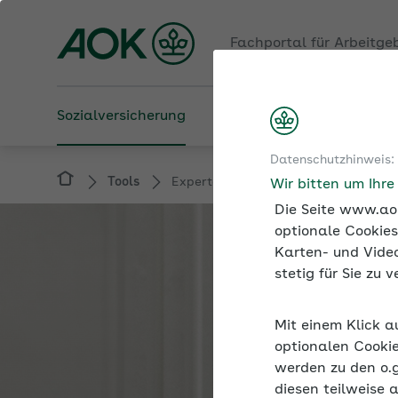
Fachportal für Arbeitge
Sozialversicherung
Betriebliche Gesundheit
Datenschutzhinweis:
Tools
Expertenforum
Wir bitten um Ihr
Die Seite www.aok
optionale Cookies
Karten- und Video
stetig für Sie zu
Mit einem Klick a
optionalen Cookie
werden zu den o.
diesen teilweise 