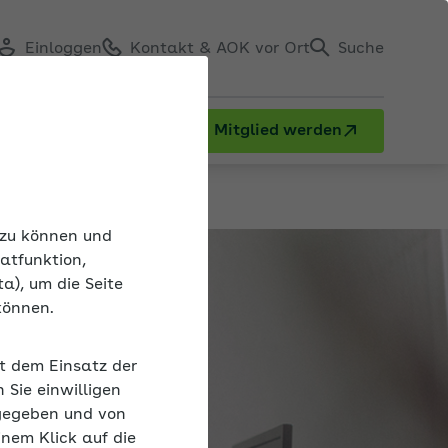
Einloggen
Kontakt & AOK vor Ort
Suche
Mitglied werden
n zu können und
atfunktion,
a), um die Seite
können.
it dem Einsatz der
Sie einwilligen
gegeben und von
inem Klick auf die