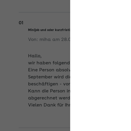
01
Minijob und oder kurzfristige Beschäftigung
Von:
miha
am
28.05.2026
Hallo,
wir haben folgenden Sachverhalt:
Eine Person absolviert gerade eine schulisc
September wird die Person die BOS absolviere
beschäftigen - voraussichtlich auf Minijobbas
Kann die Person in den Ferien (spricht Oster-
abgerechnet werden? Somit könnte sie in dies
Vielen Dank für Ihre Rückmeldung.