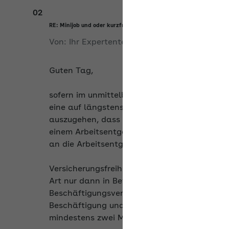
02
RE: Minijob und oder kurzfristige Beschäftigung
Von:
Ihr Expertenteam
am
28.05.2026
Guten Tag,
sofern im unmittelbaren Anschluss an eine g
eine auf längstens drei
Monate befristete Be
auszugehen, dass es sich um die Fortsetzung 
einem Arbeitsentgelt von mehr als 603,00 €
an die Arbeitsentgeltgrenze überschritten wir
Versicherungsfreiheit wegen Vorliegens einer
Art nur dann in Betracht, wenn es sich bei 
Beschäftigungsverhältnisse handelt. Gleiche
Beschäftigung und dem Beginn der kurzfristi
mindestens zwei Monaten liegt.