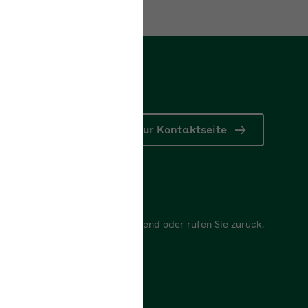
Zur Kontaktseite
r
 Anliegen, wir antworten umgehend oder rufen Sie zurück.
mular