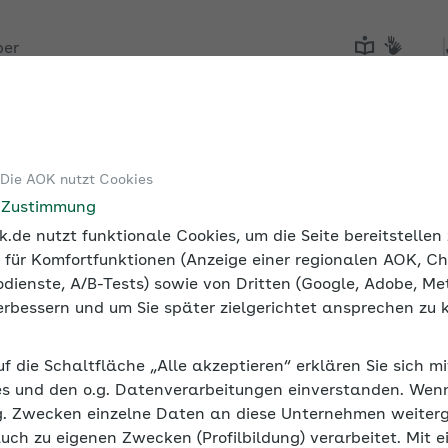
ber
Tools
Medien und Seminare
 Die AOK nutzt Cookies
e Zustimmung
.de nutzt funktionale Cookies, um die Seite bereitstelle
 für Komfortfunktionen (Anzeige einer regionalen AOK, Ch
dienste, A/B-Tests) sowie von Dritten (Google, Adobe, Met
 verbessern und um Sie später zielgerichtet ansprechen zu 
uf die Schaltfläche „Alle akzeptieren“ erklären Sie sich m
s und den o.g. Datenverarbeitungen einverstanden. Wenn 
g. Zwecken einzelne Daten an diese Unternehmen weiter
auch zu eigenen Zwecken (Profilbildung) verarbeitet. Mit e