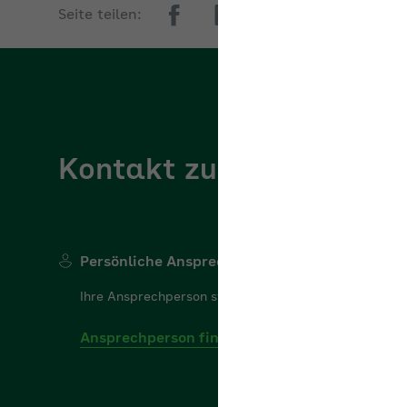
Seite teilen:
Kontakt zur AOK
AOK/Region w
Persönliche Ansprechperson
Ihre Ansprechperson steht Ihnen gerne für Ihre Frage
Ansprechperson finden