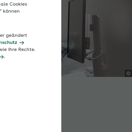
nale Cookies
n“ können
der geändert
nschutz
ie Ihre Rechte.
.