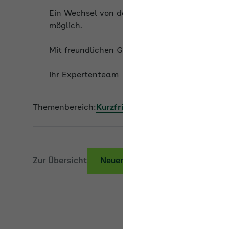
Ein Wechsel von der geringfügig entlohnten zu
möglich.
Mit freundlichen Grüßen
Ihr Expertenteam
Themenbereich:
Kurzfristige Beschäftigung
,
Mini
Zur Übersicht
Neuer Beitrag