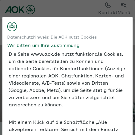
Kontakt
Menü
Tools
Expertenforum
Datenschutzhinweis: Die AOK nutzt Cookies
Wir bitten um Ihre Zustimmung
Die Seite www.aok.de nutzt funktionale Cookies,
um die Seite bereitstellen zu können und
optionale Cookies für Komfortfunktionen (Anzeige
einer regionalen AOK, Chatfunktion, Karten- und
Videodienste, A/B-Tests) sowie von Dritten
(Google, Adobe, Meta), um die Seite stetig für Sie
zu verbessern und um Sie später zielgerichtet
ansprechen zu können.
Mit einem Klick auf die Schaltfläche „Alle
akzeptieren“ erklären Sie sich mit dem Einsatz