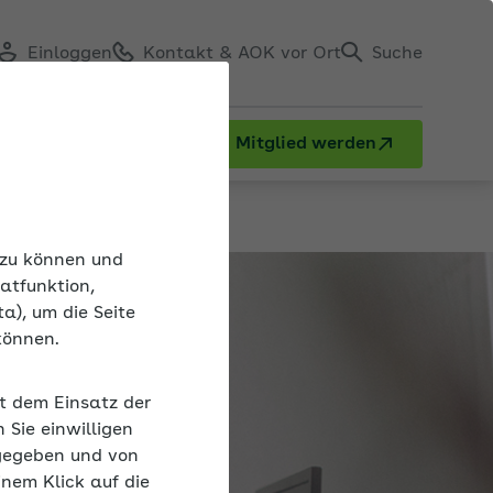
Einloggen
Kontakt & AOK vor Ort
Suche
Mitglied werden
n zu können und
atfunktion,
a), um die Seite
können.
it dem Einsatz der
Sie einwilligen
gegeben und von
inem Klick auf die