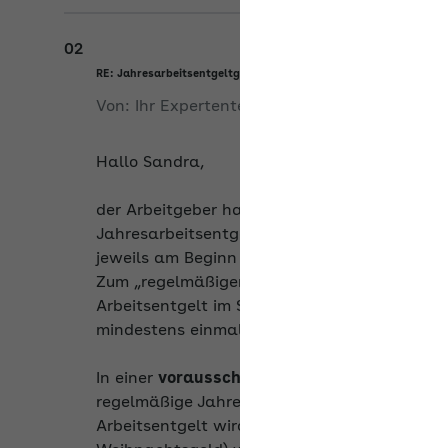
02
RE: Jahresarbeitsentgeltgrenze über-/unterschreiten
Von:
Ihr Expertenteam
am
11.05.2026
Hallo Sandra,
der Arbeitgeber hat die Prüfung, ob das reg
Jahresarbeitsentgeltgrenze überschreitet, z
jeweils am Beginn eines neuen Kalenderjah
Zum „regelmäßigen“ Jahresarbeitsentgelt geh
Arbeitsentgelt im Sinne der Sozialversicheru
mindestens einmal jährlich gezahlt werden.
In einer
vorausschauenden Betrachtungswe
regelmäßige Jahresarbeitsentgelt zu ermitt
Arbeitsentgelt wird (immer) mit zwölf multipli