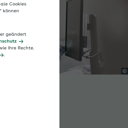
nale Cookies
n“ können
der geändert
nschutz
ie Ihre Rechte.
.