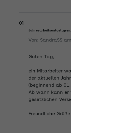
01
Jahresarbeitsentgeltgrenze über-/unterschreiten
Von:
SandraSS
am
11.05.2026
Guten Tag,
ein Mitarbeiter war bis zum 31.12.25 privatve
der aktuellen Jahresarbeitsentgeltgrenze un
(beginnend ab 01.01.26).
Ab wann kann er wieder mehr verdienen und d
gesetzlichen Versicherungspflicht in die frei
Freundliche Grüße