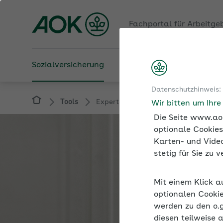
Fachportal für Arbeitge
Sozialversicherung
Betriebliche Gesundheit
Datenschutzhinweis:
Tools
Expertenforum
Wir bitten um Ihr
Die Seite www.aok
optionale Cookies
Karten- und Video
stetig für Sie zu
Mit einem Klick a
optionalen Cookie
werden zu den o.
diesen teilweise 