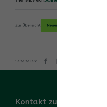
Themenbereich:
Jahresarbeitsentgelt
Zur Übersicht
Neuer Beitrag
Seite teilen:
Kontakt zur AOK
AOK/Region w