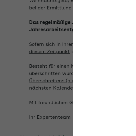
Weihnachtsgeld) werden hinzugerechnet. Zus
bei der Ermittlung außen vor.
Das regelmäßige Jahresarbeitsentgelt ist i
Jahresarbeitsentgeltgrenze verglichen wird
Sofern sich in Ihrem Fall eine Veränderung de
diesem Zeitpunkt
eine erneute vorausschau
Besteht für einen Mitarbeiter zunächst Vers
überschritten wurde, endet diese Versicheru
Überschreitens (hier: 31.12.2026), vorausge
nächsten Kalenderjahres (hier: 2027) an gel
Mit freundlichen Grüßen
Ihr Expertenteam