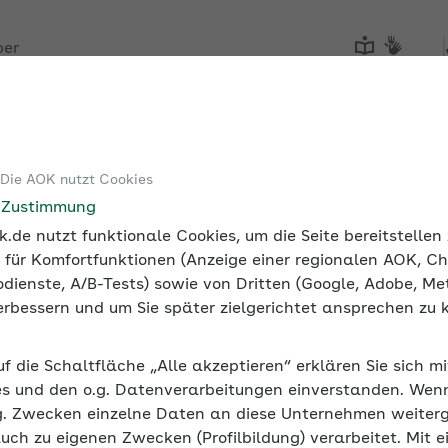
ber
Tools
Medien und Seminare
 Die AOK nutzt Cookies
e Zustimmung
.de nutzt funktionale Cookies, um die Seite bereitstelle
 für Komfortfunktionen (Anzeige einer regionalen AOK, Ch
dienste, A/B-Tests) sowie von Dritten (Google, Adobe, Met
 verbessern und um Sie später zielgerichtet ansprechen zu 
uf die Schaltfläche „Alle akzeptieren“ erklären Sie sich m
s und den o.g. Datenverarbeitungen einverstanden. Wenn 
g. Zwecken einzelne Daten an diese Unternehmen weiter
auch zu eigenen Zwecken (Profilbildung) verarbeitet. Mit e