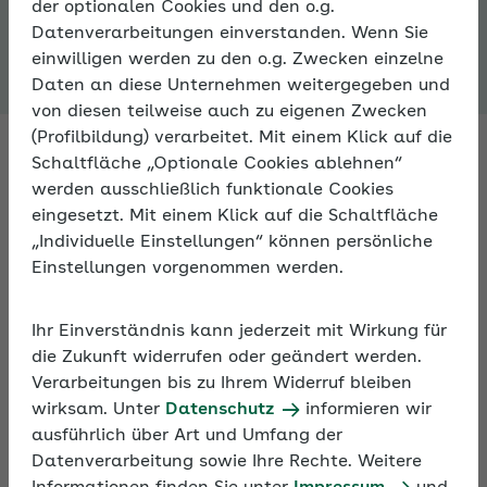
der optionalen Cookies und den o.g.
Expertenforum
Datenverarbeitungen einverstanden. Wenn Sie
einwilligen werden zu den o.g. Zwecken einzelne
Daten an diese Unternehmen weitergegeben und
von diesen teilweise auch zu eigenen Zwecken
(Profilbildung) verarbeitet. Mit einem Klick auf die
Schaltfläche „Optionale Cookies ablehnen“
werden ausschließlich funktionale Cookies
Fachleute antworten auf Ihre
eingesetzt. Mit einem Klick auf die Schaltfläche
Fragen zur Sozialversicherung
„Individuelle Einstellungen“ können persönliche
Einstellungen vorgenommen werden.
Fragen Sie Fachleute zu allen Aspekten der
Sozialversicherung – im Expertenforum der AOK. An
Ihr Einverständnis kann jederzeit mit Wirkung für
Arbeitstagen bekommen Sie innerhalb von 24
die Zukunft widerrufen oder geändert werden.
Stunden eine Antwort.
Verarbeitungen bis zu Ihrem Widerruf bleiben
wirksam. Unter
Datenschutz
informieren wir
ausführlich über Art und Umfang der
Darüber hinaus können Sie sich im Expertenforum
Datenverarbeitung sowie Ihre Rechte. Weitere
mit anderen Nutzern zu persönlichen Erfahrungen