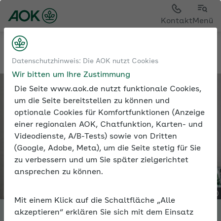
Kontakt
Menü
Tools
Expertenforum
Datenschutzhinweis: Die AOK nutzt Cookies
Wir bitten um Ihre Zustimmung
Die Seite www.aok.de nutzt funktionale Cookies,
um die Seite bereitstellen zu können und
optionale Cookies für Komfortfunktionen (Anzeige
einer regionalen AOK, Chatfunktion, Karten- und
Videodienste, A/B-Tests) sowie von Dritten
(Google, Adobe, Meta), um die Seite stetig für Sie
zu verbessern und um Sie später zielgerichtet
ansprechen zu können.
Mit einem Klick auf die Schaltfläche „Alle
akzeptieren“ erklären Sie sich mit dem Einsatz