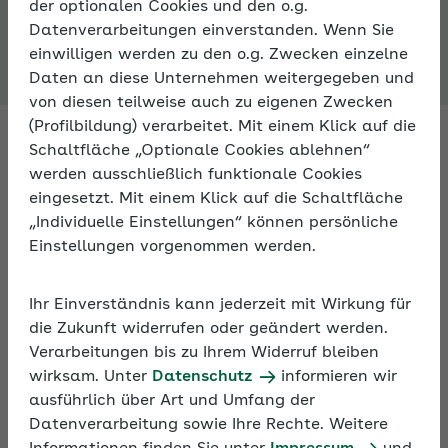
der optionalen Cookies und den o.g.
Expertenforum
Datenverarbeitungen einverstanden. Wenn Sie
einwilligen werden zu den o.g. Zwecken einzelne
Daten an diese Unternehmen weitergegeben und
von diesen teilweise auch zu eigenen Zwecken
(Profilbildung) verarbeitet. Mit einem Klick auf die
Schaltfläche „Optionale Cookies ablehnen“
werden ausschließlich funktionale Cookies
Fachleute antworten auf Ihre
eingesetzt. Mit einem Klick auf die Schaltfläche
Fragen zur Sozialversicherung
„Individuelle Einstellungen“ können persönliche
Einstellungen vorgenommen werden.
Fragen Sie Fachleute zu allen Aspekten der
Sozialversicherung – im Expertenforum der AOK. An
Ihr Einverständnis kann jederzeit mit Wirkung für
Arbeitstagen bekommen Sie innerhalb von 24
die Zukunft widerrufen oder geändert werden.
Stunden eine Antwort.
Verarbeitungen bis zu Ihrem Widerruf bleiben
wirksam. Unter
Datenschutz
informieren wir
ausführlich über Art und Umfang der
Darüber hinaus können Sie sich im Expertenforum
Datenverarbeitung sowie Ihre Rechte. Weitere
mit anderen Nutzern zu persönlichen Erfahrungen