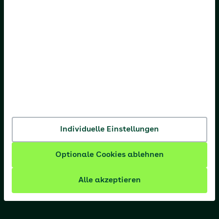
AOK Hessen
AOK Niedersachsen
AOK Nordost
AOK NordWest
AOK PLUS
AOK Rheinland-Pfalz/Saarland
Individuelle Einstellungen
AOK Rheinland/Hamburg
Optionale Cookies ablehnen
AOK Sachsen-Anhalt
Alle akzeptieren