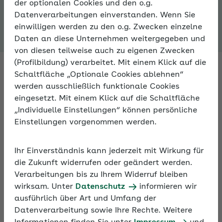
der optionalen Cookies und den o.g.
Expertenforum
Datenverarbeitungen einverstanden. Wenn Sie
einwilligen werden zu den o.g. Zwecken einzelne
Daten an diese Unternehmen weitergegeben und
von diesen teilweise auch zu eigenen Zwecken
(Profilbildung) verarbeitet. Mit einem Klick auf die
Schaltfläche „Optionale Cookies ablehnen“
werden ausschließlich funktionale Cookies
Fachleute antworten auf Ihre
eingesetzt. Mit einem Klick auf die Schaltfläche
Fragen zur Sozialversicherung
„Individuelle Einstellungen“ können persönliche
Einstellungen vorgenommen werden.
Fragen Sie Fachleute zu allen Aspekten der
Sozialversicherung – im Expertenforum der AOK. An
Ihr Einverständnis kann jederzeit mit Wirkung für
Arbeitstagen bekommen Sie innerhalb von 24
die Zukunft widerrufen oder geändert werden.
Stunden eine Antwort.
Verarbeitungen bis zu Ihrem Widerruf bleiben
wirksam. Unter
Datenschutz
informieren wir
ausführlich über Art und Umfang der
Darüber hinaus können Sie sich im Expertenforum
Datenverarbeitung sowie Ihre Rechte. Weitere
mit anderen Nutzern zu persönlichen Erfahrungen