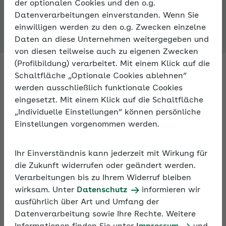
der optionalen Cookies und den o.g.
Expertenforum
Datenverarbeitungen einverstanden. Wenn Sie
einwilligen werden zu den o.g. Zwecken einzelne
Daten an diese Unternehmen weitergegeben und
von diesen teilweise auch zu eigenen Zwecken
(Profilbildung) verarbeitet. Mit einem Klick auf die
Schaltfläche „Optionale Cookies ablehnen“
werden ausschließlich funktionale Cookies
Fachleute antworten auf Ihre
eingesetzt. Mit einem Klick auf die Schaltfläche
Fragen zur Sozialversicherung
„Individuelle Einstellungen“ können persönliche
Einstellungen vorgenommen werden.
Fragen Sie Fachleute zu allen Aspekten der
Sozialversicherung – im Expertenforum der AOK. An
Ihr Einverständnis kann jederzeit mit Wirkung für
Arbeitstagen bekommen Sie innerhalb von 24
die Zukunft widerrufen oder geändert werden.
Stunden eine Antwort.
Verarbeitungen bis zu Ihrem Widerruf bleiben
wirksam. Unter
Datenschutz
informieren wir
ausführlich über Art und Umfang der
Darüber hinaus können Sie sich im Expertenforum
Datenverarbeitung sowie Ihre Rechte. Weitere
mit anderen Nutzern zu persönlichen Erfahrungen