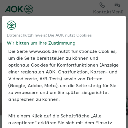
Kontakt
Menü
Tools
Expertenforum
Datenschutzhinweis: Die AOK nutzt Cookies
Wir bitten um Ihre Zustimmung
Die Seite www.aok.de nutzt funktionale Cookies,
um die Seite bereitstellen zu können und
optionale Cookies für Komfortfunktionen (Anzeige
einer regionalen AOK, Chatfunktion, Karten- und
Videodienste, A/B-Tests) sowie von Dritten
(Google, Adobe, Meta), um die Seite stetig für Sie
zu verbessern und um Sie später zielgerichtet
ansprechen zu können.
Mit einem Klick auf die Schaltfläche „Alle
akzeptieren“ erklären Sie sich mit dem Einsatz